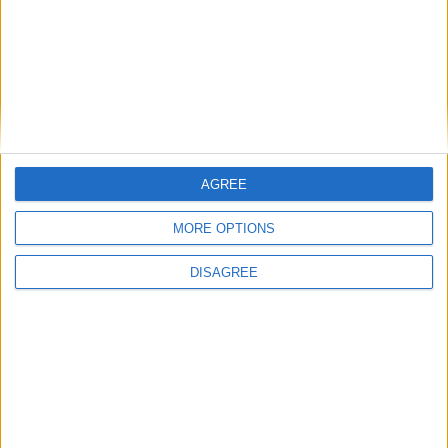
Russia
Scozia
AGREE
Slovenia
Spagna
MORE OPTIONS
DISAGREE
Svezia
Svizzera