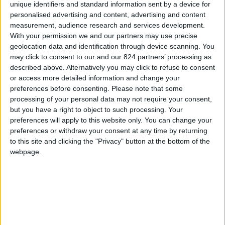
Uno spazio aperto alla condivisione di
unique identifiers and standard information sent by a device for
personalised advertising and content, advertising and content
notizie e di informazioni utili per tutti quelli
measurement, audience research and services development.
che hanno intenzione di trasferirsi all’estero,
With your permission we and our partners may use precise
geolocation data and identification through device scanning. You
cambiare vita
e ricominciare daccapo
may click to consent to our and our 824 partners’ processing as
seguendo i consigli degli italiani all’estero e
described above. Alternatively you may click to refuse to consent
traendo ispirazione dalle loro storie.
or access more detailed information and change your
preferences before consenting.
Please note that some
processing of your personal data may not require your consent,
FONTE PER GIORNALISTI:
la
Ricerca di
but you have a right to object to such processing. Your
quanti sono gli italiani all’estero
.
preferences will apply to this website only. You can change your
preferences or withdraw your consent at any time by returning
Perché trasferirsi all’estero
to this site and clicking the "Privacy" button at the bottom of the
webpage.
Leggi tutto
Clicca sui continenti per