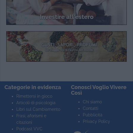
Investire all'estero
Categorie in evidenza
Conosci Voglio Vivere
Così
Rimettersi in gioco
Chi siamo
Articoli di psicologia
Contatti
Libri sul Cambiamento
Pubblicità
Frasi, aforismi e
Privacy Policy
citazioni
Podcast VVC