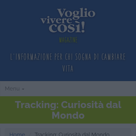
Magazine
L'informazione per chi sogna
di cambiare
vita
Menu
Tracking: Curiosità dal
Mondo
Home
Tracking: Curiosità dal Mondo