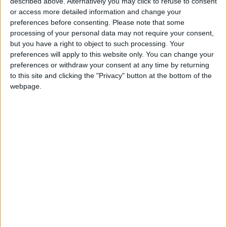
described above. Alternatively you may click to refuse to consent
or access more detailed information and change your
preferences before consenting.
Please note that some
processing of your personal data may not require your consent,
but you have a right to object to such processing. Your
preferences will apply to this website only. You can change your
preferences or withdraw your consent at any time by returning
Come guadagnare online
to this site and clicking the "Privacy" button at the bottom of the
con il Web Marketing
webpage.
Ami stare da solo? Tutto
merito della tua
intelligenza