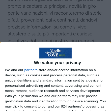
pronto a captare le principali novità in giro
per le varie nazioni, vi racconteremo di storie
e fatti provenienti dai 5 continenti, dandovi
preziose informazioni su come si vive
all’estero e sulle più importanti e curiose
iniziative adottate dai nostri vicini europei
piuttosto che dai lontani amici australiani.
Leggi tutto
We value your privacy
We and our
partners
store and/or access information on a
device, such as cookies and process personal data, such as
unique identifiers and standard information sent by a device for
personalised advertising and content, advertising and content
measurement, audience research and services development.
Le curiosità preferite dai
With your permission we and our partners may use precise
geolocation data and identification through device scanning. You
lettori
may click to consent to our and our 824 partners’ processing as