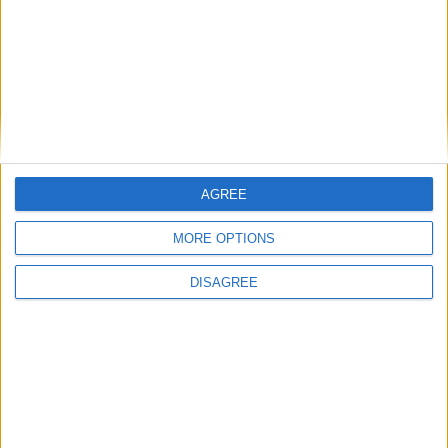
Classifica dei 10 migliori
chef italiani nel mondo
Fatti curiosi dal mondo
AGREE
MORE OPTIONS
Vivere a Dublino:
Vivere a Dubai:
la Fáilte Ireland
partnership
DISAGREE
lancia la Corporate
strategica fra
Strategy 2026-
Dubai DET e
2029
Amadeus per la
tecnologia nel
turismo