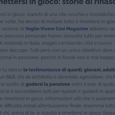
ettersi in gioco: storie di rinas
i in gioco, stanchi di una vita vecchia e insoddisfac
e volte, ha deciso di mollare tutto e rimettersi in gio
a sezione di
Voglio Vivere Così Magazine
abbiamo racc
rio percorso personale hanno stravolto tutto per rime
ti restando in Italia, magari
cambiando città e lavoro
.
ciare daccapo. Tutti però con un unico obiettivo: dare
o ormai in pensione, perché in fondo non è mai troppo 
 tu stesso
le
testimonianze
di quanti, giovani, adult
 un B&B, chi da architetto è diventato agricoltore, chi 
ha scelto di
godersi la pensione
sotto il sole di qual
e noi te li raccontiamo tutti per ispirarti e guidarti in 
e rimettersi in gioco, informazioni utili che ti aiutera
lle difficoltà iniziali all’entusiasmo finale. Insomma tut
hi, prima di te, è riuscito a rimettersi in gioco. Segui