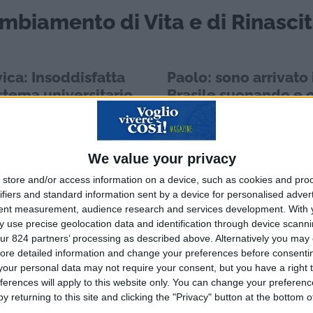
ambiamento di Vita e di Rinasci
ica: Insoddisfatta
Paolo: sono arrivato 
stema universitario
Brasile suonando e 
no mi sono trasferita
mia moglie ed io po
nimarca
la cultura italiana qu
We value your privacy
store and/or access information on a device, such as cookies and pro
ifiers and standard information sent by a device for personalised adver
tent measurement, audience research and services development.
With 
 use precise geolocation data and identification through device scanni
ur 824 partners’ processing as described above. Alternatively you may c
ore detailed information and change your preferences before consenti
our personal data may not require your consent, but you have a right t
ferences will apply to this website only. You can change your preferen
y returning to this site and clicking the "Privacy" button at the bottom
ca: mi sono trasferita in
Paolo e il mio Brasile Origina
a Ludovica, 35enne originaria
provincia di Grossetto, Paolo 