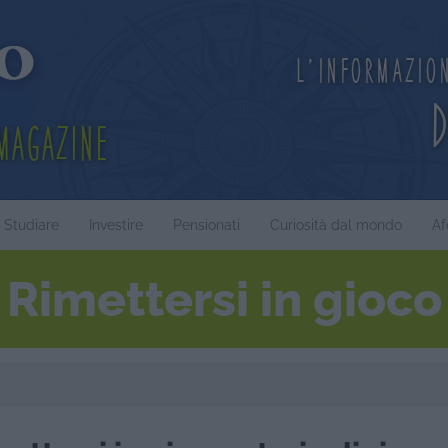
L'informazio
Magazine
Studiare
Investire
Pensionati
Curiosità dal mondo
Af
Rimettersi in gioco