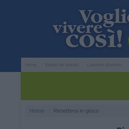
Home
Italiani nel mondo
Lavorare all’estero
Home
Rimettersi in gioco