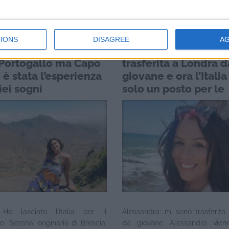
rdegna e mamma di due ...
ha ...
IONS
DISAGREE
A
: Ho lasciato l’Italia
Alessandra: mi sono
l Portogallo ma Capo
trasferita a Londra d
è stata l’esperienza
giovane e ora l’Italia
iei sogni
solo un posto per le
vacanze
 Ho lasciato l’Italia per il
Alessandra: mi sono trasferita
o Serena, originaria di Brescia,
da giovane Alessandra vie