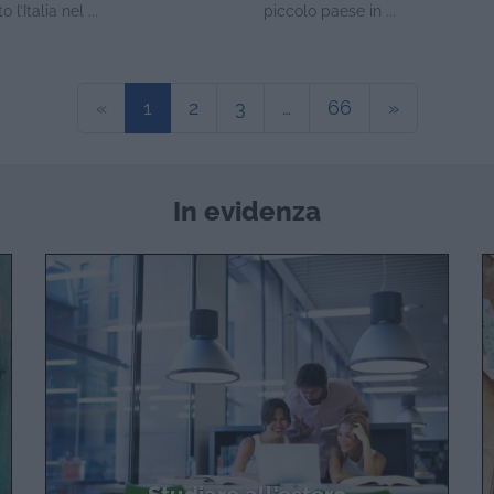
 l’Italia nel ...
piccolo paese in ...
«
1
2
3
…
66
»
In evidenza