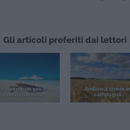
Gli articoli preferiti dai lettori
e vivere con 500 euro
Andare a vivere i
(o meno) al mese
campagna