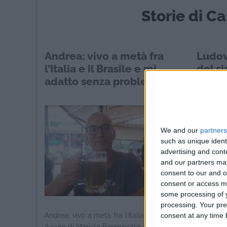
Storie di C
Andrea: vivo a metà fra
Ludov
l’Italia e il Brasile e mi
del si
adatto senza problemi
italia
in Da
We and our
partners
such as unique ident
advertising and con
and our partners may
consent to our and o
consent or access m
some processing of y
processing. Your pre
consent at any time b
Andrea: vivo a metà fra l’Italia e il Brasile
Ludovi
A cura di Maricla Pannocchia Andrea, ...
Danimarc