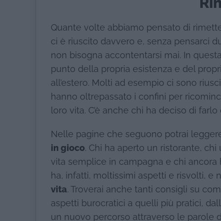
Rim
Quante volte abbiamo pensato di rimetterc
ci è riuscito davvero e, senza pensarci du
non bisogna accontentarsi mai. In quest
punto della propria esistenza e del prop
all’estero. Molti ad esempio ci sono riusci
hanno oltrepassato i confini per ricomin
loro vita. C’è anche chi ha deciso di farl
Nelle pagine che seguono potrai leggere
in gioco
. Chi ha aperto un ristorante, chi
vita semplice in campagna e chi ancora 
ha, infatti, moltissimi aspetti e risvolti, 
vita
. Troverai anche tanti consigli su com
aspetti burocratici a quelli più pratici, da
un nuovo percorso attraverso le parole di c