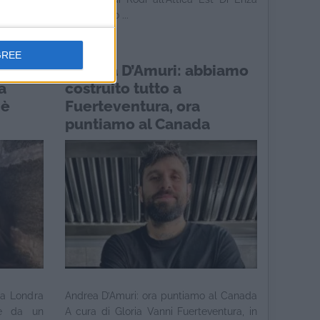
Petruzziello ...
GREE
Andrea D’Amuri: abbiamo
a
costruito tutto a
 è
Fuerteventura, ora
puntiamo al Canada
 a Londra
Andrea D’Amuri: ora puntiamo al Canada
ne da un
A cura di Gloria Vanni Fuerteventura, in