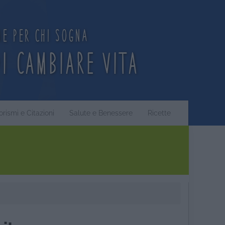
ne per chi sogna
di cambiare vita
orismi e Citazioni
Salute e Benessere
Ricette