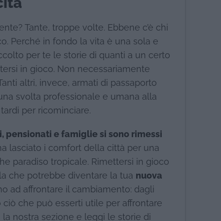
cita
ente? Tante, troppe volte. Ebbene c’è chi
co. Perché in fondo la vita è una sola e
olto per te le storie di quanti a un certo
ttersi in gioco. Non necessariamente
 Tanti altri, invece, armati di passaporto
 una svolta professionale e umana alla
tardi per ricominciare.
i, pensionati e famiglie si sono rimessi
ha lasciato i comfort della città per una
che paradiso tropicale. Rimettersi in gioco
quella che potrebbe diventare la tua
nuova
nno ad affrontare il cambiamento: dagli
to ciò che può esserti utile per affrontare
 la nostra sezione e leggi le storie di