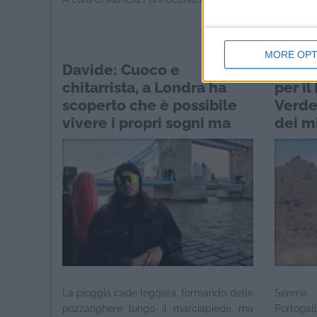
della Sa
MORE OPT
Davide: Cuoco e
Serena
chitarrista, a Londra ha
per i
scoperto che è possibile
Verde 
vivere i propri sogni ma
dei m
ora è pronto a lasciarla
La pioggia cade leggera, formando delle
Serena:
pozzanghere lungo il marciapiede ma
Portogall