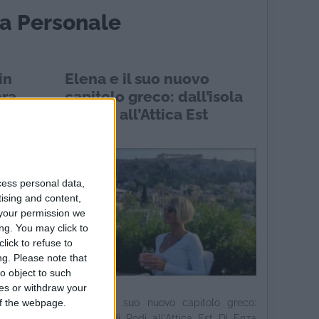
ta Personale
in
Elena e il suo nuovo
ora
capitolo greco: dall’isola
rtiamo
di Rodi all’Attica Est
i
cess personal data,
tising and content,
your permission we
ng. You may click to
lick to refuse to
ng.
Please note that
o object to such
ces or withdraw your
 of the webpage.
rio della
Elena e il suo nuovo capitolo greco:
– che ora
dall'isola di Rodi all'Attica Est Di Enza