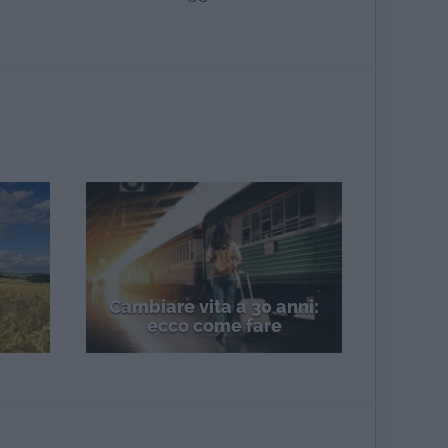
n
Cambiare vita a 30 anni:
ecco come fare