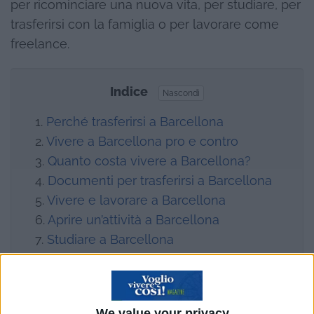
per ricominciare una nuova vita, per studiare, per
trasferirsi con la famiglia o per lavorare come
freelance.
Indice
Nascondi
Perché trasferirsi a Barcellona
Vivere a Barcellona pro e contro
Quanto costa vivere a Barcellona?
Documenti per trasferirsi a Barcellona
Vivere e lavorare a Barcellona
Aprire un’attività a Barcellona
Studiare a Barcellona
Dove vivere a Barcellona: i migliori
quartieri per trasferirsi
Cercare casa a Barcellona
We value your privacy