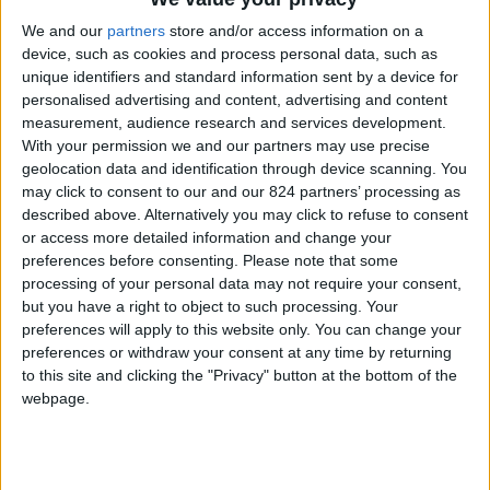
Comprare casa a Barcellona
We and our
partners
store and/or access information on a
Come pianificare il trasferimento a
device, such as cookies and process personal data, such as
Barcellona
unique identifiers and standard information sent by a device for
Vivere a Barcellona con i bambini
personalised advertising and content, advertising and content
measurement, audience research and services development.
Vivere a Barcellona da pensionato
With your permission we and our partners may use precise
geolocation data and identification through device scanning. You
may click to consent to our and our 824 partners’ processing as
Perché trasferirsi a
described above. Alternatively you may click to refuse to consent
or access more detailed information and change your
Barcellona
preferences before consenting.
Please note that some
processing of your personal data may not require your consent,
but you have a right to object to such processing. Your
Trovare le ragioni per fare la scelta di
cambiare
preferences will apply to this website only. You can change your
vita ed andare a vivere a Barcellona
non è
preferences or withdraw your consent at any time by returning
molto complicato, anzi. Questa città ha da
to this site and clicking the "Privacy" button at the bottom of the
webpage.
sempre avuto moltissima attrattiva nei confronti
degli italiani, per via della sua modernità, della
cultura, della movida e – ovviamente – della sua