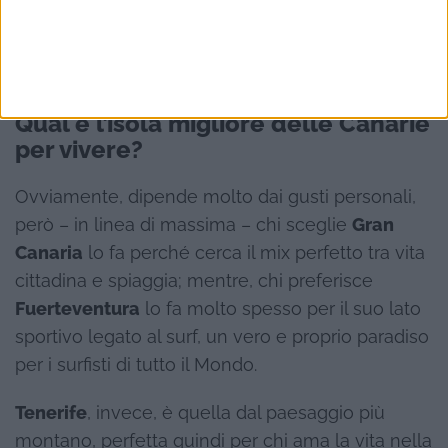
Dove si vive meglio alle
Canarie
Qual è l’isola migliore delle Canarie
per vivere?
Ovviamente, dipende molto dai gusti personali,
però – in linea di massima – chi sceglie
Gran
Canaria
lo fa perché cerca il mix perfetto tra vita
cittadina e spiaggia; mentre, chi preferisce
Fuerteventura
lo fa molto spesso per il suo lato
sportivo legato al surf, un vero e proprio paradiso
per i surfisti di tutto il Mondo.
Tenerife
, invece, è quella dal paesaggio più
montano, perfetta quindi per chi ama la vita nella