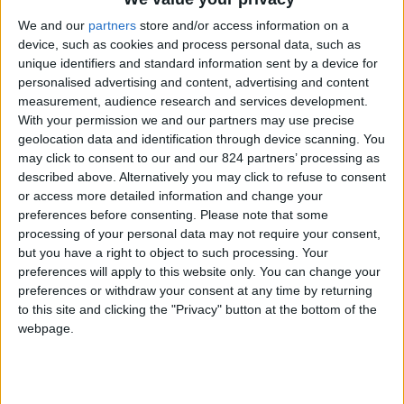
suoi abitanti, trovandosi geograficamente molto
We and our
partners
store and/or access information on a
vicini all’Africa, si considerano quasi un ponte tra
device, such as cookies and process personal data, such as
unique identifiers and standard information sent by a device for
Europa, Africa e persino America. I canari sono
personalised advertising and content, advertising and content
infatti molto orgogliosi della loro cultura, frutto di
measurement, audience research and services development.
tante influenze, e – nonostante la Spagna
With your permission we and our partners may use precise
geolocation data and identification through device scanning. You
consideri questo arcipelago come un territorio
may click to consent to our and our 824 partners’ processing as
transcontinentale – le isole formano parte del
described above. Alternatively you may click to refuse to consent
Paese da più di cinquecento anni e i suoi abitanti
or access more detailed information and change your
preferences before consenting.
Please note that some
sono quindi cittadini spagnoli ed europei di pieno
processing of your personal data may not require your consent,
diritto.
but you have a right to object to such processing. Your
preferences will apply to this website only. You can change your
preferences or withdraw your consent at any time by returning
to this site and clicking the "Privacy" button at the bottom of the
webpage.