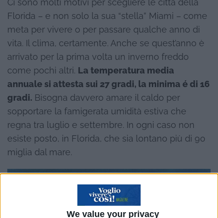
Ci sono molti motivi per scegliere le città della
Florida – e non solo la sua “stella” Miami – come
meta per vivere o per passare qualche anno di
vita. Il clima, certamente. Anche se quest’anno è
arrivato per la prima volta un inverno freddo
come pochi altri.
La temperatura media
annuale si attesta sui 27 gradi, la minima é di 16
gradi.
Bisogna davvero amare il caldo per
sopportare la famigerata umidità estiva che
regna tra luglio e settembre. In ogni caso non
esiste posto, in Florida, che sia lontano più di 90
miglia dal mare.
We value your privacy