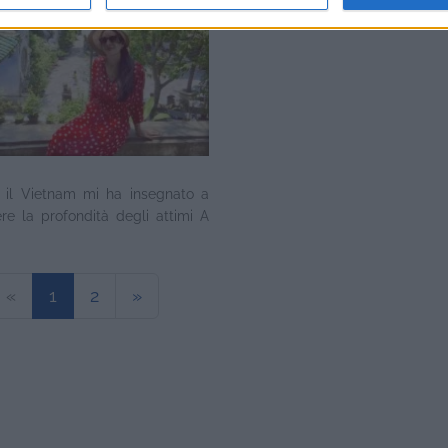
: il Vietnam mi ha insegnato a
re la profondità degli attimi A
«
1
2
»