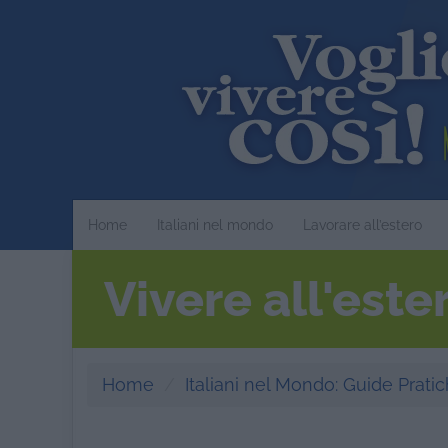
Home
Italiani nel mondo
Lavorare all’estero
Vivere all'este
Home
Italiani nel Mondo: Guide Pratich