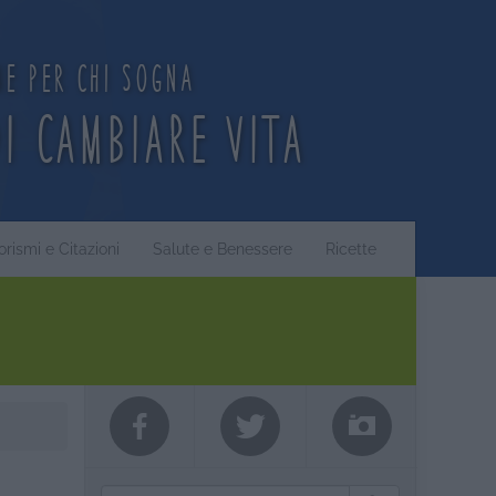
ne per chi sogna
di cambiare vita
orismi e Citazioni
Salute e Benessere
Ricette