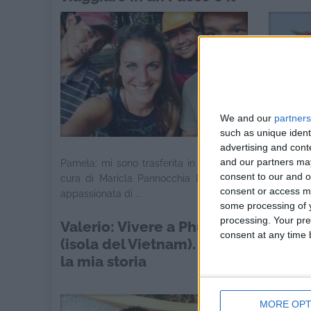
viverci e lavorarci
We and our
partners
such as unique ident
advertising and con
and our partners may
Pamela: mi sono trasferita in Vietnam A
Manuela:
consent to our and o
cura di Maricla Pannocchia Da sempre
Maricla
consent or access m
appassionata di ...
timidezza
some processing of y
processing. Your pre
Valerio: Vivere a Phu Quoc
Veroni
consent at any time b
(isola del Vietnam). Ecco
inseg
la mia storia
profon
MORE OPT