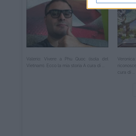
Valerio: Vivere a Phu Quoc (isola del
Veronica
Vietnam). Ecco la mia storia A cura di ...
riconosce
cura di ...