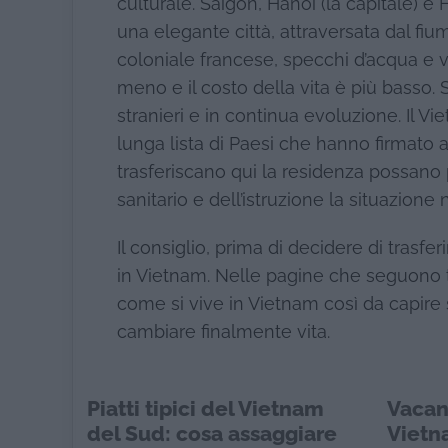
culturale. Saigon, Hanoi (la capitale) e 
una elegante città, attraversata dal fiu
coloniale francese, specchi d’acqua e vi
meno e il costo della vita è più basso.
stranieri e in continua evoluzione. Il Vie
lunga lista di Paesi che hanno firmato acco
trasferiscano qui la residenza possano 
sanitario e dell’istruzione la situazione 
Il consiglio, prima di decidere di trasf
in Vietnam. Nelle pagine che seguono tro
come si vive in Vietnam così da capire 
cambiare finalmente vita.
Piatti tipici del Vietnam
Vacan
del Sud: cosa assaggiare
Vietn