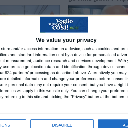
di adattamento
We value your privacy
store and/or access information on a device, such as cookies and pro
ifiers and standard information sent by a device for personalised adver
tent measurement, audience research and services development.
With 
 use precise geolocation data and identification through device scanni
 amo l’Asia da sempre A cura di
Sergio Balacco: vivere in Viet
ur 824 partners’ processing as described above. Alternatively you may c
 Pannocchia Nonostante la
di Maricla Pannocchia Sergio, 
ore detailed information and change your preferences before consenti
 Manuela, originaria ...
di Roma ma ...
our personal data may not require your consent, but you have a right t
ferences will apply to this website only. You can change your preferen
ca: il Vietnam mi ha
y returning to this site and clicking the "Privacy" button at the bottom
nato a riconoscere la
dità degli attimi
IONS
DISAGREE
A