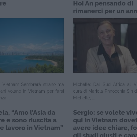
re
Hoi An pensando di
rimanerci per un ann
vivo da due decenni
occupandomi di Na
River Retreat, un res
che sposa vita locale
benessere e lusso”
 il Vietnam Sembrerà strano ma
Michelle: Dal Sud Africa al 
liani volano in Vietnam per farsi
cura di Maricla Pnnocchia Sin 
za ...
Michelle, ...
la, “Amo l’Asia da
Sergio: se volete viv
e e sono riuscita a
qui in Vietnam dove
re lavoro in Vietnam”
avere idee chiare, fo
gli studi giusti e cap