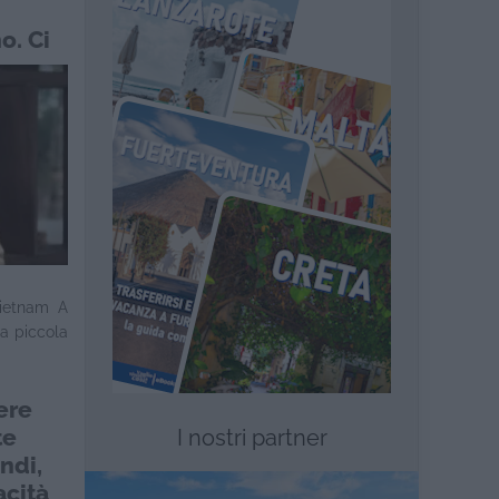
o. Ci
,
mia
ort
,
Vietnam A
da piccola
ere
te
I nostri partner
ndi,
acità