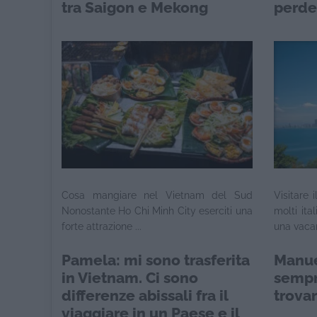
tra Saigon e Mekong
perde
Cosa mangiare nel Vietnam del Sud
Visitare
Nonostante Ho Chi Minh City eserciti una
molti ita
forte attrazione ...
una vacan
Pamela: mi sono trasferita
Manue
in Vietnam. Ci sono
sempr
differenze abissali fra il
trova
viaggiare in un Paese e il