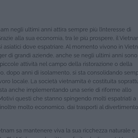
am negli ultimi anni attira sempre più l’interesse di
 Grazie alla sua economia, tra le più prospere, il Vietn
i asiatici dove espatriare.
Al momento vivono in Viet
ger di grandi aziende, anche se negli ultimi anni sono
iccole attività nel campo della ristorazione o della
ismo, dopo anni di isolamento, si sta consolidando sem
voro locale. La società vietnamita è costituita sopratt
 sta anche implementando una serie di riforme allo
. Motivi questi che stanno spingendo molti espatriati a
è inoltre molto economico, dai trasporti al divertiment
ietnam sa mantenere viva la sua ricchezza naturale e