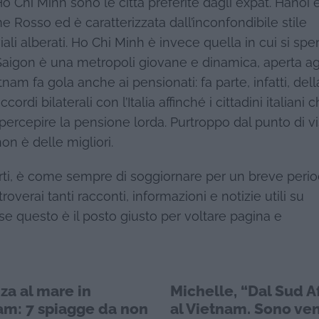
Ho Chi Minh sono le città preferite dagli expat. Hanoi 
me Rosso ed è caratterizzata dall’inconfondibile stile
ali alberati. Ho Chi Minh è invece quella in cui si sp
 Saigon è una metropoli giovane e dinamica, aperta ag
tnam fa gola anche ai pensionati: fa parte, infatti, dell
rdi bilaterali con l’Italia affinché i cittadini italiani 
percepire la pensione lorda. Purtroppo dal punto di vi
non è delle migliori.
erirti, è come sempre di soggiornare per un breve peri
verai tanti racconti, informazioni e notizie utili su
se questo è il posto giusto per voltare pagina e
za al mare in
Michelle, “Dal Sud A
am: 7 spiagge da non
al Vietnam. Sono ve