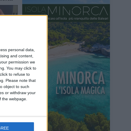
cess personal data,
tising and content,
your permission we
ng. You may click to
nam A cura
lick to refuse to
originario
ng.
Please note that
o object to such
ces or withdraw your
 of the webpage.
GREE