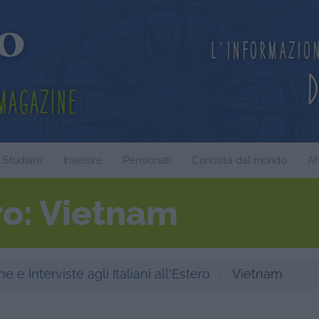
L'informazio
Magazine
Studiare
Investire
Pensionati
Curiosità dal mondo
Af
ro: Vietnam
e e Interviste agli Italiani all'Estero
Vietnam