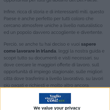
Infine, ricca di storia e di interessanti miti, questo
Paese è anche perfetto per tutti coloro che
cercano atmosfere uniche a livello naturalistico
ed un popolo davvero accogliente e divertente.
Perciò, se anche tu hai deciso e vuoi
sapere
come lavorare in Irlanda
, leggi la nostra guida e
scopri tutto su documenti e visti necessari, su
dove cercare le maggiori offerte di lavoro, sull
opportunità di impiego stagionale, sulle migliori
città dove trasferirsi a livello lavorativo, su lavori
più pagati e richiesti e molto altro ancora.
Indice
Nascondi
We value your privacy