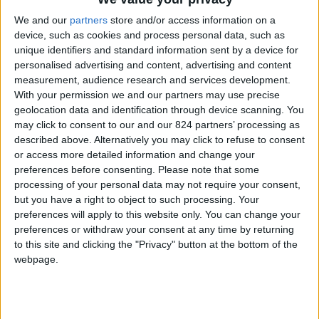
investire in immobili all’estero
We and our
partners
store and/or access information on a
Dove hanno comprato casa gli italiani
device, such as cookies and process personal data, such as
Il mercato immobiliare spagnolo
unique identifiers and standard information sent by a device for
personalised advertising and content, advertising and content
Case in vendita all’estero al mare
measurement, audience research and services development.
Comprare casa all’estero come forma di
With your permission we and our partners may use precise
investimento
geolocation data and identification through device scanning. You
may click to consent to our and our 824 partners’ processing as
Comprare casa fuori dall’Europa
described above. Alternatively you may click to refuse to consent
La vivacità del mercato immobiliare
or access more detailed information and change your
degli Emirati Arabi
preferences before consenting.
Please note that some
processing of your personal data may not require your consent,
Case a poco prezzo nel mondo
but you have a right to object to such processing. Your
Comprare casa all’estero: le tasse
preferences will apply to this website only. You can change your
Come comprare casa all’estero
preferences or withdraw your consent at any time by returning
to this site and clicking the "Privacy" button at the bottom of the
Mutuo di liquidità
webpage.
Agenzie immobiliari specializzate per il
mercato estero