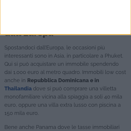
Comprare casa fuori
dall’Europa
Spostandoci dall’Europa, le occasioni più
interessanti sono in Asia, in particolare a Phuket.
Qui si può acquistare un immobile spendendo
dai 1.000 euro al metro quadro. Immobili low cost
anche in
Repubblica Dominicana e in
Thailandia
dove si può comprare una villetta
monofamiliare vicina alla spiaggia a soli 40 mila
euro, oppure una villa extra lusso con piscina a
150 mila euro.
Bene anche Panama dove le tasse immobiliari