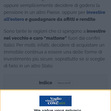
oppure semplicemente decidere di godersi la
pensione in un altro Paese, oppure per
investire
all’estero
e guadagnare da affitti e rendite
.
Sono tante le ragioni che ci spingono a
investire
nel vecchio e caro “mattone”
fuori dai confini
italici. Per molti, infatti, decidere di acquistare un
immobile continua a essere una delle forme di
investimento più sicure, soprattutto se si sceglie
di farlo in un altro Stato.
Indice
Nascondi
Perché si compra casa all’estero
I dati
Vediamo insieme dove conviene
We value your privacy