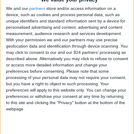
We and our
partners
store and/or access information on a
device, such as cookies and process personal data, such as
☆ Vuoi investire o trasferirti fuori dall'Italia?
unique identifiers and standard information sent by a device for
Scopri i migliori metodi per
trasferire soldi
personalised advertising and content, advertising and content
all'estero
! ✔
measurement, audience research and services development.
With your permission we and our partners may use precise
geolocation data and identification through device scanning. You
may click to consent to our and our 824 partners’ processing as
described above. Alternatively you may click to refuse to consent
or access more detailed information and change your
preferences before consenting.
Please note that some
processing of your personal data may not require your consent,
but you have a right to object to such processing. Your
preferences will apply to this website only. You can change your
preferences or withdraw your consent at any time by returning
to this site and clicking the "Privacy" button at the bottom of the
webpage.
In questo articolo cercheremo di capire
perché