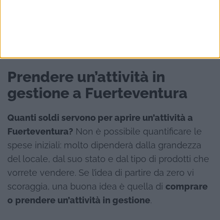
turistiche
come escursioni guidate, noleggio
biciclette o quad, viaggi in moto nell’entroterra,
attività di cleaning per piscine e immobili, e
fotografia.
Prendere un’attività in
gestione a Fuerteventura
Quanti soldi servono per aprire un’attività a
Fuerteventura?
Non è possibile quantificare le
spese iniziali: molto dipenderà dalla grandezza
del locale, dal suo stato e dal tipo di prodotti che
vorrete vendere. Se l’idea di partire da zero vi
scoraggia, una buona idea è quella di
comprare
o
prendere un’attività in gestione
.