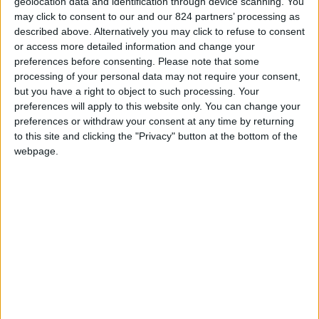
geolocation data and identification through device scanning. You
may click to consent to our and our 824 partners’ processing as
➤ Scopri come fare per
lavorare da casa
: i
described above. Alternatively you may click to refuse to consent
or access more detailed information and change your
vantaggi e svantaggi, che lavori svolgere e
preferences before consenting.
Please note that some
molto altro ➤➤➤
processing of your personal data may not require your consent,
but you have a right to object to such processing. Your
preferences will apply to this website only. You can change your
Prima negli Usa, poi nel Nord Europa, ora il lavoro
preferences or withdraw your consent at any time by returning
to this site and clicking the "Privacy" button at the bottom of the
freelance è un trend in crescita anche in Italia.
webpage.
Indice
Nascondi
Cos’è il lavoro freelance sul web?
Dove trovare un professionista digitale
adatto?
A parte questo, il mondo, tanto reale
quanto digitale, è là che aspetta