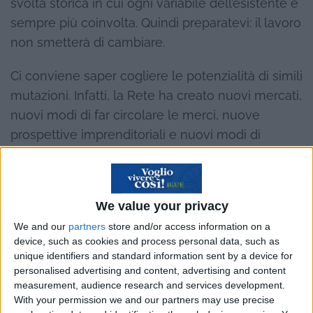
svolta storica in cui ogni variabile dell’esistente è
sempre più coinvolta. Quindi preparatevi: il lavoro
non smetterà di cambiare.
Ci conviene saper cogliere le potenzialità di simili
mutazioni. Infatti, la Rete ha creato nuovi mercati,
nuovi modi di far circolare le merci, nuove
prospettive imprenditoriali e nuovi modi di
guadagnare soldi on line
.
Di come la Rete abbia permesso di lanciare
We value your privacy
attività partendo anche con una base economica
ridotta, che un tempo non sarebbe bastata.
We and our
partners
store and/or access information on a
device, such as cookies and process personal data, such as
unique identifiers and standard information sent by a device for
Ecco, a fianco a questa realtà di nuova
personalised advertising and content, advertising and content
imprenditorialità online ne sta crescendo un’altra:
measurement, audience research and services development.
il
lavoro digitale freelance
.
With your permission we and our partners may use precise