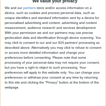
We value your privacy
Se infatti
2,5 milioni di nostri connazionali
We and our
partners
store and/or access information on a
device, such as cookies and process personal data, such as
espatriano in Europa, quasi due milioni vivono
unique identifiers and standard information sent by a device for
proprio in America.
personalised advertising and content, advertising and content
measurement, audience research and services development.
Attraversare l’Oceano per trasferirsi nel paese a
With your permission we and our partners may use precise
geolocation data and identification through device scanning. You
stelle e strisce rimane dunque il desiderio ancora
may click to consent to our and our 824 partners’ processing as
per molte persone in cerca soprattutto di
described above. Alternatively you may click to refuse to consent
opportunità e di fortuna. Come raccontavamo un
or access more detailed information and change your
preferences before consenting.
Please note that some
po’ di tempo fa in
un altro nostro articolo
,
processing of your personal data may not require your consent,
l’economia statunitense, evidenzia grande
but you have a right to object to such processing. Your
ottimismo e dinamismo occupazionale. Trovare
preferences will apply to this website only. You can change your
preferences or withdraw your consent at any time by returning
una prima occupazione qui non è difficile. Più
to this site and clicking the "Privacy" button at the bottom of the
complicate le pratiche per i permessi di
webpage.
soggiorno che spesso scoraggiano in tanti.