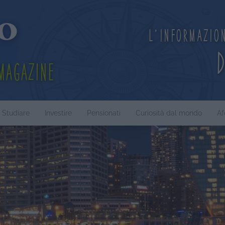
L'informazio
Magazine
Studiare
Investire
Pensionati
Curiosità dal mondo
Af