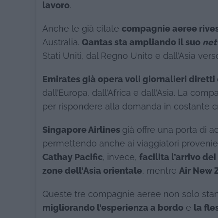
lavoro
.
Anche le già citate
compagnie aeree rives
Australia.
Qantas sta ampliando il suo
net
Stati Uniti, dal Regno Unito e dall’Asia ver
Emirates già opera voli giornalieri diret
dall’Europa, dall’Africa e dall’Asia. La com
per rispondere alla domanda in costante cr
Singapore Airlines
già offre una porta di a
permettendo anche ai viaggiatori provenien
Cathay Pacific
, invece,
facilita l’arrivo d
zone dell’Asia orientale
, mentre
Air New 
Queste tre compagnie aeree non solo st
migliorando l’esperienza a bordo
e
la fle