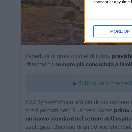
consent at any time b
MORE OPT
L’apertura di questo hotel di lusso,
prevista
diventando
sempre più conosciuta a live
▶ Tutto quello che dev
L’
AC by Marriott
conterà più di 100 camere 
spazi pensati per il business. Come
primo
un nuovo standard nel settore dell’ospita
strategica all’interno di un edificio che con