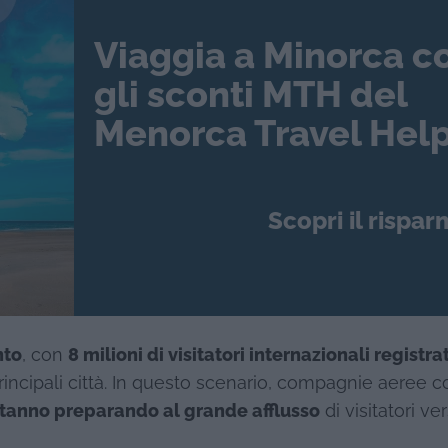
Viaggia a Minorca c
gli sconti MTH del
Menorca Travel Help
Scopri il rispar
nto
, con
8 milioni di visitatori internazionali registrat
ncipali città. In questo scenario, compagnie aeree 
stanno preparando al grande afflusso
di visitatori ve