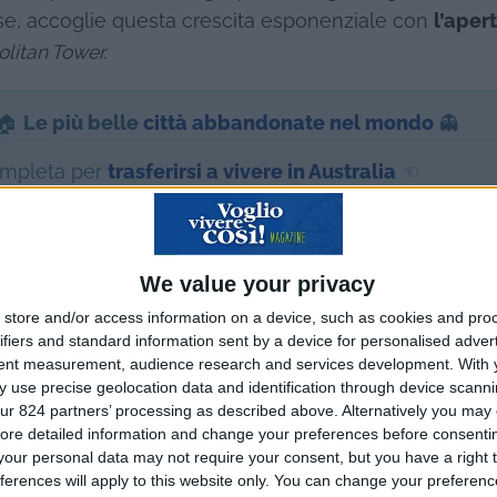
use, accoglie questa crescita esponenziale con
l’aper
litan Tower.
 🏠
Le più belle
città abbandonate nel mondo
👻
ompleta per
trasferirsi a vivere in Australia
☜
We value your privacy
store and/or access information on a device, such as cookies and pro
Le migliori escursio
ifiers and standard information sent by a device for personalised adver
tent measurement, audience research and services development.
With 
in italiano in tutto il
 use precise geolocation data and identification through device scanni
mondo
ur 824 partners’ processing as described above. Alternatively you may c
ore detailed information and change your preferences before consenti
our personal data may not require your consent, but you have a right t
ferences will apply to this website only. You can change your preferen