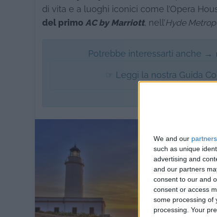
di vita e a luoghi iconici come l’Opera Ho
del primo
AC by Marriott
, nell’
Hyde Metropo
Potrebbe interessarti anche →
☞ Leggi la nostra Guida C
We and our
partners
such as unique ident
advertising and con
and our partners may
consent to our and o
consent or access m
some processing of y
processing. Your pre