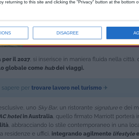
y returning to this site and clicking the "Privacy" button at the bottom
IONS
DISAGREE
A
 per il 2027
, si inserisce in maniera fluida nella città,
llo globale come
hub
dei viaggi.
i sapere per
trovare lavoro nel turismo
✈
esclusive, uno
Sky Bar
, un ristorante
signature
e dei m
AC hotel
in Australia
, quello firmato Marriott porterà i
lità
, abbracciando lo stile contemporaneo in una loc
ta residenze e uffici,
integrando agilmente
lifestyle