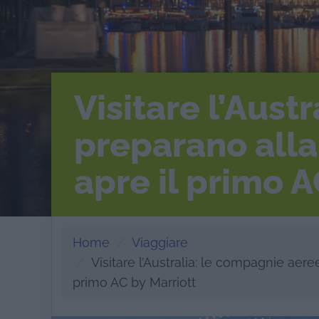
Visitare l’Aust
preparano alla
apre il primo A
Home
Viaggiare
Visitare l’Australia: le compagnie aere
primo AC by Marriott