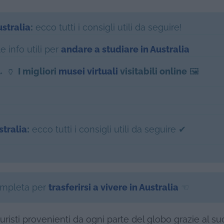
ustralia
:
ecco tutti i consigli utili da seguire!
e info utili per
andare a studiare in Australia
→ 🏺
I migliori
musei virtuali
visitabili online
🖼️
stralia
:
ecco tutti i consigli utili da seguire ✔
ompleta per
trasferirsi a vivere in Australia
☜
turisti provenienti da ogni parte del globo grazie al suo