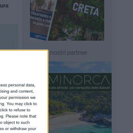
tura
I nostri partner
cess personal data,
ni
tising and content,
your permission we
ng. You may click to
lick to refuse to
ng.
Please note that
o object to such
ces or withdraw your