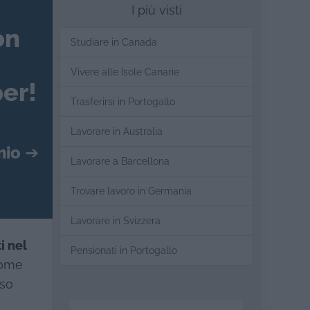
I più visti
on
Studiare in Canada
Vivere alle Isole Canarie
er!
Trasferirsi in Portogallo
Lavorare in Australia
mio
➔
Lavorare a Barcellona
Trovare lavoro in Germania
Lavorare in Svizzera
i nel
Pensionati in Portogallo
come
rso