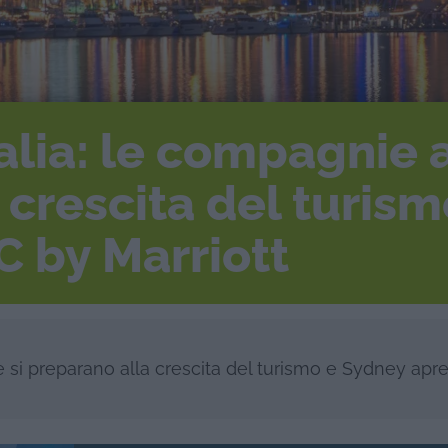
ralia: le compagnie 
 crescita del turis
C by Marriott
e si preparano alla crescita del turismo e Sydney apre 