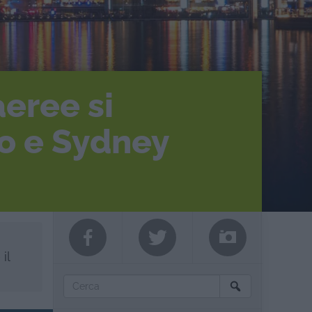
aeree si
mo e Sydney
il