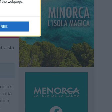
 of the webpage.
GREE
 che sta
oderni
n città
ation
e