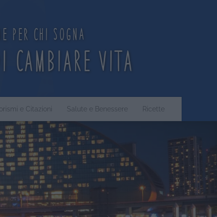
ne per chi sogna
di cambiare vita
orismi e Citazioni
Salute e Benessere
Ricette