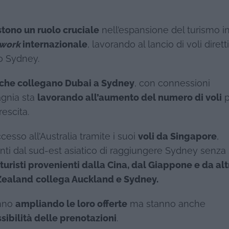
tono un ruolo cruciale
nell’espansione del turismo i
work
internazionale
, lavorando al lancio di voli dirett
so Sydney.
ti che collegano Dubai a Sydney
, con connessioni
pagnia sta
lavorando all’aumento del numero di voli
p
escita.
ccesso all’Australia tramite i suoi
voli da Singapore
,
ti dal sud-est asiatico di raggiungere Sydney senza 
ei turisti provenienti dalla Cina, dal Giappone e da alt
Zealand
collega Auckland e Sydney.
anno
ampliando le loro offerte
ma stanno anche
ssibilità delle prenotazioni
.