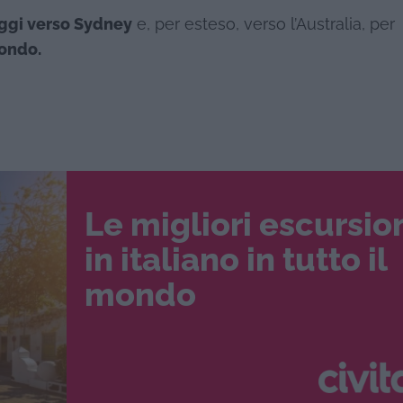
iaggi verso Sydney
e, per esteso, verso l’Australia, per
mondo.
Le migliori escursio
in italiano in tutto il
mondo