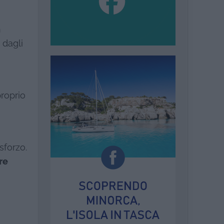
n
i dagli
roprio
sforzo.
re