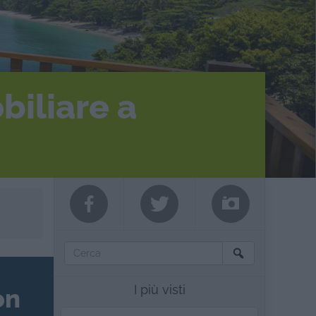
biliare a
I più visti
on