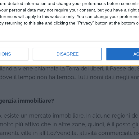
ore detailed information and change your preferences before consenti
eristiche che lo contraddistinguono, proprio come ogn
our personal data may not require your consent, but you have a right t
più si adatta a noi per il clima, per la mentalità, per
ferences will apply to this website only. You can change your preferen
y returning to this site and clicking the "Privacy" button at the bottom
 che più mi si adatta è la Thailandia, perché qui, anch
ttive per gli stranieri residenti e per chi vuole svolg
ersona libera.
IONS
DISAGREE
A
ilandia viene chiamata la Terra dei liberi, il Paese del 
a dove il tempo non ha tempo… tutti nomi dati negli ann
agenzia immobiliare?
do, esiste un mercato immobiliare. In alcune regioni de
lto più attivo che in altre zone, quindi, è il posto gi
nti, ville in affitto/vendita, attività commerciali, ris