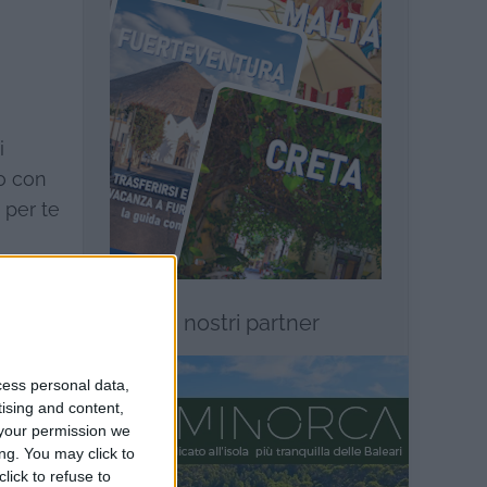
i
to con
 per te
I nostri partner
cess personal data,
tising and content,
your permission we
ng. You may click to
lick to refuse to