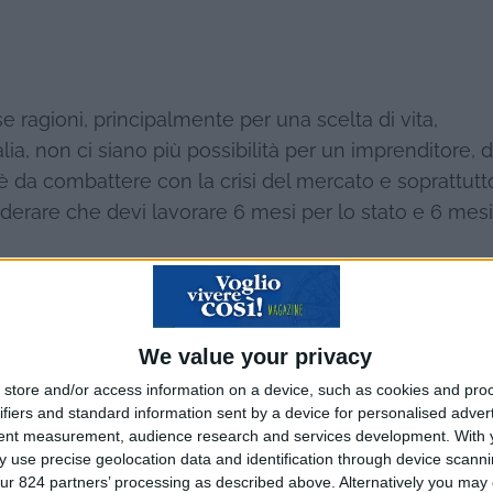
se ragioni, principalmente per una scelta di vita,
ia, non ci siano più possibilità per un imprenditore, d
’è da combattere con la crisi del mercato e soprattut
siderare che devi lavorare 6 mesi per lo stato e 6 mesi
e con lo stato italiano, assumendoti tu tutti i rischi.
n altri Paesi?
We value your privacy
store and/or access information on a device, such as cookies and pro
sile (Rio), Russia (Mosca) e Cina (Pechino Shangai) .
ifiers and standard information sent by a device for personalised adver
tent measurement, audience research and services development.
With 
e e perché?
 use precise geolocation data and identification through device scanni
ur 824 partners’ processing as described above. Alternatively you may c