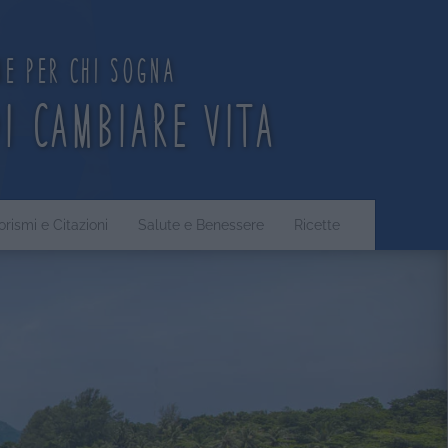
ne per chi sogna
di cambiare vita
orismi e Citazioni
Salute e Benessere
Ricette