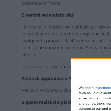
diplomato a Torino.
E perché sei andato via?
Ho deciso di andare via dall’Italia per diver
secondariamente perché ritengo che, in Ital
svolgere la propria attività serenamente, c
la crisi che i governi ci creano. Senza con
stesso.
Praticamente apri una società imprenditorial
Prima di approdare a Phuket, hai vissuto i
We and our
partners
Per lavoro conosco diversi Paesi Esteri: Bra
such as unique ident
advertising and con
E quale realtà ti è piaciuta maggiorment
and our partners may
consent to our and o