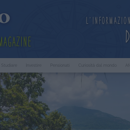
L'informazio
Magazine
Studiare
Investire
Pensionati
Curiosità dal mondo
Af