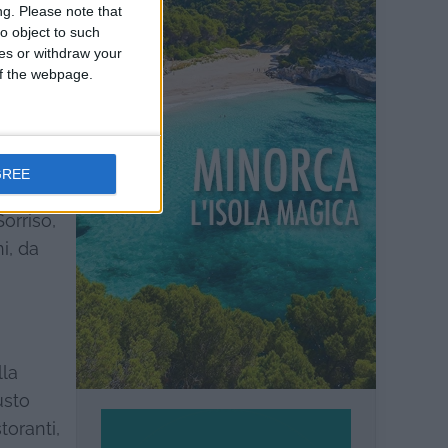
ng.
Please note that
i
o object to such
 la sua
ces or withdraw your
 of the webpage.
e se ci
ere
GREE
Sorriso,
i, da
lla
usto
toranti,