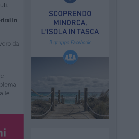
uti.
irsi in
avoro da
re
roblema
a le
ni