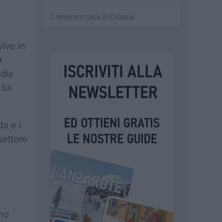
Comprare casa in Croazia
ive in
r
ndia
lui
ta e i
 settore
ono