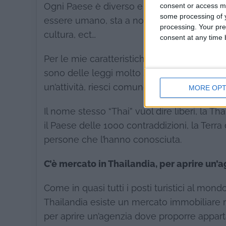
consent or access m
Ogni Paese è diverso e bello per le caratt
some processing of y
essere umano, sta a noi trovare il Paese che 
processing. Your pre
cultura, ect…
consent at any time b
Per le mie caratteristiche personali, quello
sono delle leggi molto severe e molto restri
un’attività, riesci comunque a sentirti una p
MORE OPT
Il nome stesso “Thai” vuol dire liberi, la Tha
il Paese delle 1000 contraddizioni, la Terr
persone che l’hanno conosciuta.
C’è mercato in Thailandia, per aprire un’
Come in quasi tutti i posti turistici al mon
Thailandia esiste un mercato immobiliare mo
per aprire un’agenzia dove proporre appartame