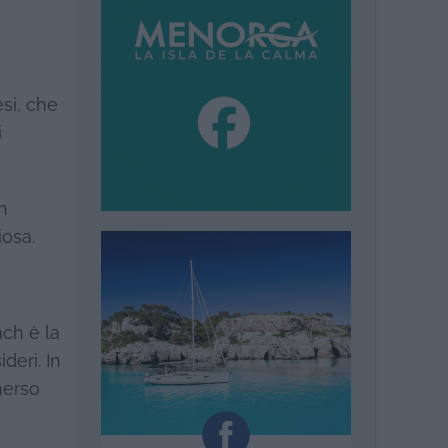
esi, che
i
n
iosa.
ach è la
deri. In
mmerso