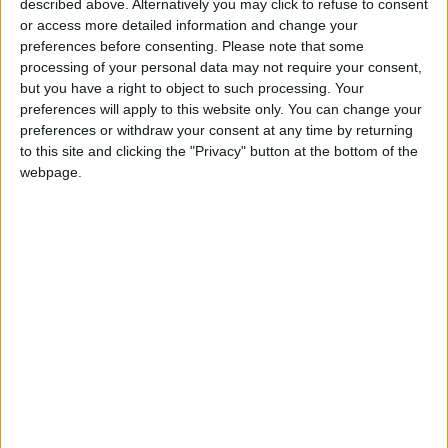
come medico, infermiere e fisioterapista
.
described above. Alternatively you may click to refuse to consent
or access more detailed information and change your
Un’opportunità unica per tutti i professionisti
preferences before consenting.
Please note that some
italiani che intendono sfruttare le proprie
processing of your personal data may not require your consent,
competenze all’estero.
but you have a right to object to such processing. Your
preferences will apply to this website only. You can change your
preferences or withdraw your consent at any time by returning
to this site and clicking the "Privacy" button at the bottom of the
Indice
Nascondi
webpage.
I vantaggi di lavorare in Francia come
medico e infermiere
Lavorare come medico in Francia:
opportunità lavorative
Requisiti per i medici italiani
Lavorare in Francia come infermiere
Requisiti per gli infermieri italiani
Come trovare lavoro in un ospedale in
Francia