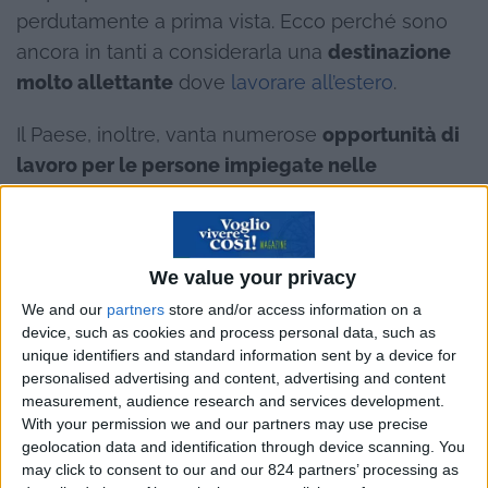
perdutamente a prima vista. Ecco perché sono
ancora in tanti a considerarla una
destinazione
molto allettante
dove
lavorare all’estero
.
Il Paese, inoltre, vanta numerose
opportunità di
lavoro per le persone impiegate nelle
professioni mediche
. Lo sa bene
Reframed
,
agenzia che aiuta gli italiani a
trovare lavoro in
Francia come medici e infermieri
offrendo
We value your privacy
assistenza a 360°, grazie alla sua ampia rete di
We and our
partners
store and/or access information on a
contatti. L’obiettivo è creare un canale facilitato
device, such as cookies and process personal data, such as
per chi cerca lavoro nel Paese nel settore
unique identifiers and standard information sent by a device for
sanitario.
personalised advertising and content, advertising and content
measurement, audience research and services development.
With your permission we and our partners may use precise
In questa guida ti forniremo tutte le informazioni
geolocation data and identification through device scanning. You
e i consigli utili per
trovare lavoro in Francia
may click to consent to our and our 824 partners’ processing as