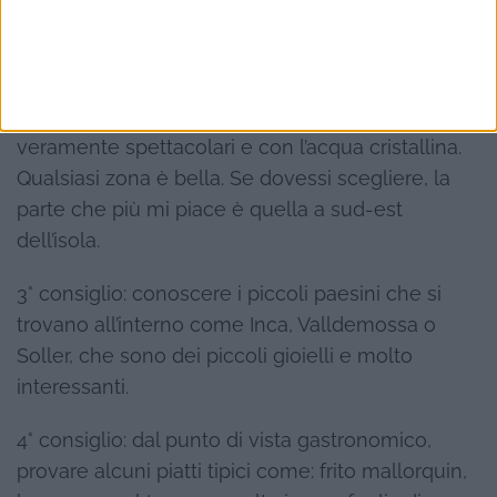
consiglio di prendersi un cocktail in uno dei tanti
rooftops
che si trovano sparsi nei vari punti della
città.
2° consiglio: visitare le zone di mare, che sono
veramente spettacolari e con l’acqua cristallina.
Qualsiasi zona è bella. Se dovessi scegliere, la
parte che più mi piace è quella a sud-est
dell’isola.
3° consiglio: conoscere i piccoli paesini che si
trovano all’interno come Inca, Valldemossa o
Soller, che sono dei piccoli gioielli e molto
interessanti.
4° consiglio: dal punto di vista gastronomico,
provare alcuni piatti tipici come: frito mallorquin,