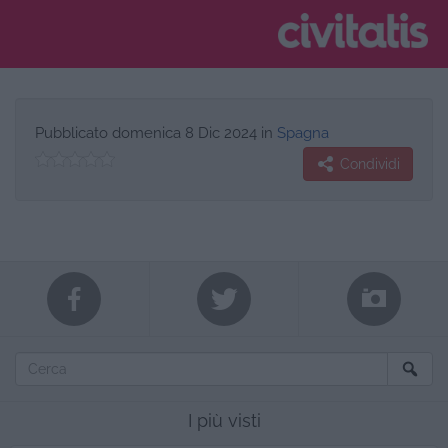
Pubblicato
domenica 8 Dic 2024
in
Spagna
Condividi
I più visti