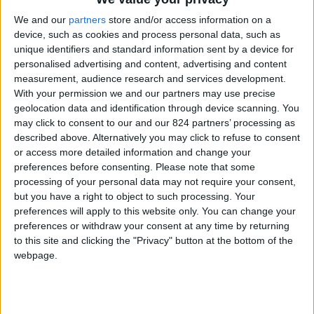
Inoltre, Claudio gestisce, insieme alla fidanzata,
We and our
partners
store and/or access information on a
device, such as cookies and process personal data, such as
un blog di viaggi dedicato a mete poco
unique identifiers and standard information sent by a device for
conosciute in Italia e in Spagna. Parlando di
personalised advertising and content, advertising and content
Maiorca, Claudio tesse le lodi del suo mare, della
measurement, audience research and services development.
With your permission we and our partners may use precise
gente del posto e di uno stile di vita a contatto
geolocation data and identification through device scanning. You
con la natura anche se, da quando vi è arrivato,
may click to consent to our and our 824 partners’ processing as
l’uomo ha notato diversi cambiamenti.
described above. Alternatively you may click to refuse to consent
or access more detailed information and change your
preferences before consenting.
Please note that some
L’isola è presa d’assalto dal turismo di massa, nei
processing of your personal data may not require your consent,
mesi più caldi dell’anno, e questo fa sì che molti
but you have a right to object to such processing. Your
posti, che prima erano frequentati solo dai locals,
preferences will apply to this website only. You can change your
preferences or withdraw your consent at any time by returning
ora siano quasi inaccessibili per via delle folle. In
to this site and clicking the "Privacy" button at the bottom of the
più, comprare o affittare casa a Maiorca è
webpage.
diventato piuttosto difficile, perchè i prezzi sono
alle stelle.