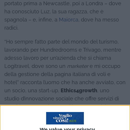
portato prima a Newcastle, poi a Londra – dove
ha conosciuto Luz, la sua ragazza, che è
spagnola – e, infine, a
Maiorca
, dove ha messo
radici.
“Ho sempre fatto parte del mondo del turismo,
lavorando per Hundredrooms e Trivago, mentre
adesso lavoro per un’azienda che si chiama
Logitravel, dove sono un
marketer
e mi occupo
della gestione della pagina italiana di voli e
hotel” racconta l’uomo che ha anche avviato, con
un socio, una start-up,
Ethics4growth
, uno
studio d’innovazione sociale che offre servizi di
coaching e consulenza sull’impatto sociale e
ambientale per start-up e aziende che vogliono
portare innovazioni nel settore.
We value your privacy