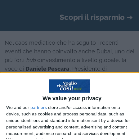
Scopri il risparmio
➔
Nel caos mediatico che ha seguito i recenti
eventi che hanno coinvolto anche Dubai, uno dei
più forti
hub
d’investimento a livello globale, la
voce di
Daniele Pescara
, Presidente di
FenImprese Dubai e fondatore della
Daniele
Pescara Consultancy
,
emerge chiara, autorevole
e responsabile.
We value your privacy
We and our
partners
store and/or access information on a
device, such as cookies and process personal data, such as
ღ Sogni di
vivere a Dubai
? Leggi come fare
unique identifiers and standard information sent by a device for
nella nostra Guida! ღ
personalised advertising and content, advertising and content
measurement, audience research and services development.