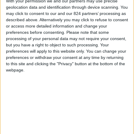
With your permission we and our partners may use precise
È importante sottolineare che
Dubai non era
geolocation data and identification through device scanning. You
l’obiettivo dell’attacco avvenuto il 1 marzo
, che
may click to consent to our and our 824 partners’ processing as
described above. Alternatively you may click to refuse to consent
mirava a colpire le installazioni militari
or access more detailed information and change your
statunitensi situate negli Emirati Arabi Uniti.
preferences before consenting.
Please note that some
L’accaduto, tuttavia, ha messo in risalto il
solido
processing of your personal data may not require your consent,
but you have a right to object to such processing. Your
sistema di Dubai
.
preferences will apply to this website only. You can change your
preferences or withdraw your consent at any time by returning
Le autorità si sono attivate immediatamente per
to this site and clicking the "Privacy" button at the bottom of the
informare e rassicurare residenti e visitatori
webpage.
mentre
il sistema di difesa ha intercettato più
del 90% degli ordigni
. Le conseguenze di quelli
non intercettati sono state limitate e circoscritte
soltanto ad alcune zone.
Ti potrebbe interessare ➤➤➤
Dove e Come
Trovare un Socio per Attività all'Estero