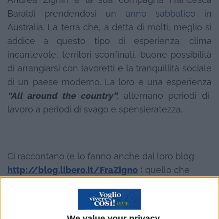
Baraldi prendendosi un
anno sabbatico
in
Australia. La terra che, a detta di molti, meglio si
addice a questo tipo di esperienza: clima
incantevole, territori sconfinati, buone possibilità
di arrangiarsi con lavoretti e la tranquillità sociale
di un paese moderno. La loro è una esperienza
“All around the country”
: alternano periodi di
lavoro a periodi di svago e spensieratezza.
Ci raccontano (e lo fanno anche dal loro blog
http://blog.libero.it/FraZigno
) quello che
hanno scoperto di questo ricco territorio e della
sua amabile e generosa gente.
We value your privacy