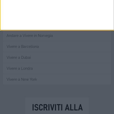
Vivere in Australia
Trasferirsi in Canada
Vivere in Costa Rica
Andare a Vivere in Norvegia
Vivere a Barcellona
Vivere a Dubai
Vivere a Londra
Vivere a New York