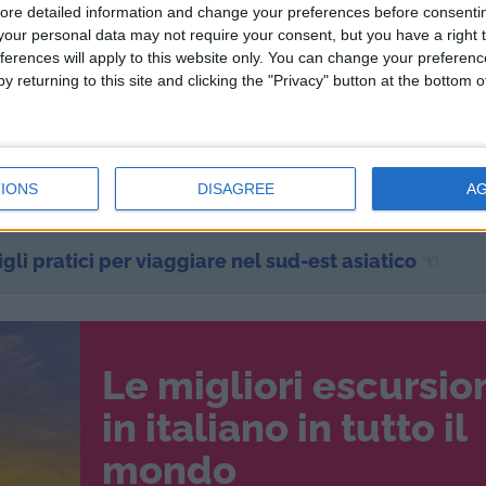
milioni di visitatori, il 67% dei quali di provenienza d
ore detailed information and change your preferences before consenti
our personal data may not require your consent, but you have a right t
cinesi); il 15% sono stati di origine europea, 40.300 de
ferences will apply to this website only. You can change your preferen
trare il maggiore aumento rispetto all’anno precedente 
y returning to this site and clicking the "Privacy" button at the bottom
lle strutture ricettive diventa indispensabile se si vu
ità), formazione e aggiornamento del personale e
 su cui il governo vietnamita si sta muovendo e per i qu
IONS
DISAGREE
A
anti hanno risorse da investire.
gli pratici per viaggiare nel sud-est asiatico
☜
Le migliori escursio
in italiano in tutto il
mondo