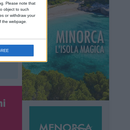
el
ng.
Please note that
o object to such
i quali
ces or withdraw your
(+10%).
 of the webpage.
ole
ali
GREE
ni