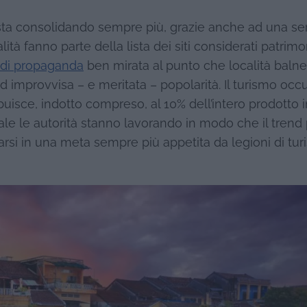
si sta consolidando sempre più, grazie anche ad una ser
ità fanno parte della lista dei siti considerati patrimo
a di propaganda
ben mirata al punto che località balne
mprovvisa – e meritata – popolarità. Il turismo occ
ibuisce, indotto compreso, al 10% dell’intero prodotto 
quale le autorità stanno lavorando in modo che il trend
rsi in una meta sempre più appetita da legioni di turi