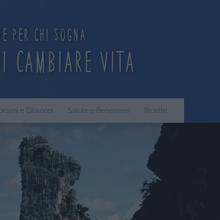
ne per chi sogna
di cambiare vita
orismi e Citazioni
Salute e Benessere
Ricette