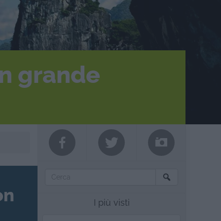
in grande
on
I più visti