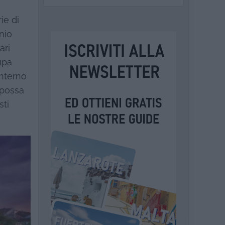
ie di
nio
ari
upa
interno
 possa
sti