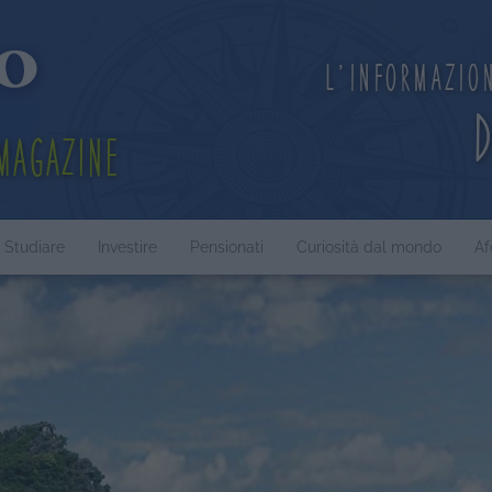
L'informazio
Magazine
Studiare
Investire
Pensionati
Curiosità dal mondo
Af