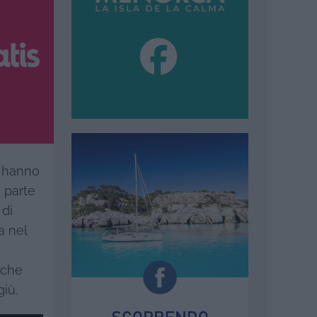
, hanno
 parte
 di
a nel
 che
giù.