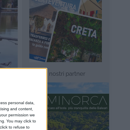
I nostri partner
entrare
cess personal data,
misura
tising and content,
your permission we
ieri nel
ng. You may click to
he nel
lick to refuse to