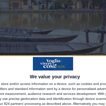
We value your privacy
Germania, Regno Unito e Francia hanno la possibilità di 
store and/or access information on a device, such as cookies and pro
non superi i 15 giorni, ma il progetto è di rendere la 
ifiers and standard information sent by a device for personalised adver
tent measurement, audience research and services development.
With 
zazione necessaria a stabilizzare gli investimenti stran
 use precise geolocation data and identification through device scanni
eressanti dal punto di vista economico. È stato così c
ur 824 partners’ processing as described above. Alternatively you may c