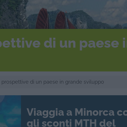
ettive di un paese 
 prospettive di un paese in grande sviluppo
Viaggia a Minorca c
gli sconti MTH del