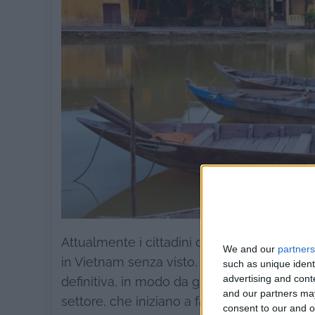
Attualmente i cittadini di Italia, Francia, 
We and our
partners
in Vietnam senza visto, purché il soggiorno 
such as unique ident
advertising and con
definitiva, in modo da garantirsi una fideliz
and our partners may
settore, che iniziano a farsi sempre più int
consent to our and o