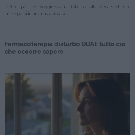
Partire per un soggiorno in Italia o all'estero vuol dire
immergersi in una nuova realtà, ...
Farmacoterapia disturbo DDAI: tutto ciò
che occorre sapere