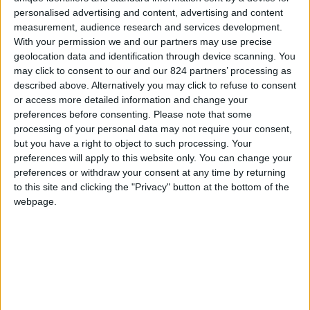
personalised advertising and content, advertising and content
measurement, audience research and services development.
With your permission we and our partners may use precise
geolocation data and identification through device scanning. You
may click to consent to our and our 824 partners’ processing as
described above. Alternatively you may click to refuse to consent
or access more detailed information and change your
preferences before consenting.
Please note that some
processing of your personal data may not require your consent,
but you have a right to object to such processing. Your
preferences will apply to this website only. You can change your
preferences or withdraw your consent at any time by returning
to this site and clicking the "Privacy" button at the bottom of the
Dal relax all’avventura: ad ogni personalità la sua esperienza
webpage.
Manca pochissimo alle prossime festività e, ...
Tecniche di epilazione definitiva: quale
metodo è il più efficace?