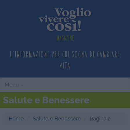
Magazine
L'informazione per chi sogna
di cambiare
vita
Menu
Salute e Benessere
Home
Salute e Benessere
Pagina 2