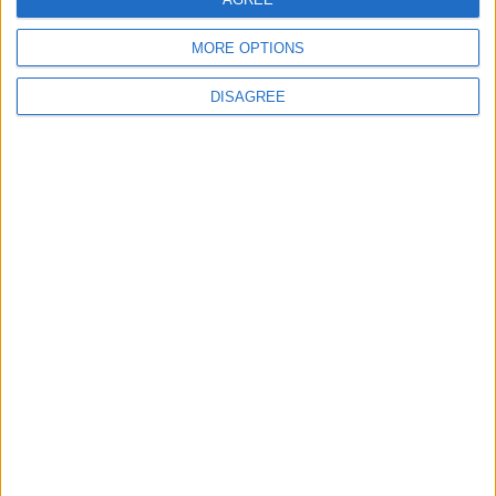
MORE OPTIONS
DISAGREE
Disfunzione Erettile nel Postoperatorio Sfide e Opportunitá La
DE, comunemente definita come l'incapacità di ottenere ...
Cosmetici di farmacia vs profumeria:
come fare la scelta giusta