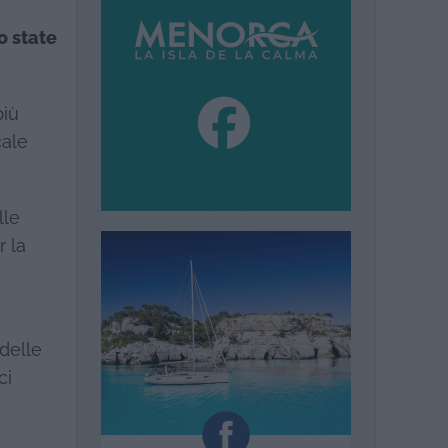
o state
più
cale
lle
 la
 delle
ci