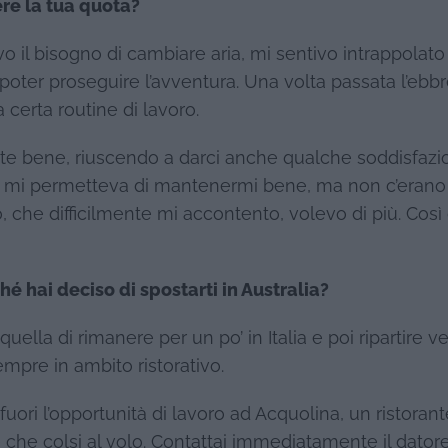
re la tua quota?
o il bisogno di cambiare aria, mi sentivo intrappolato
r poter proseguire l’avventura. Una volta passata l’ebb
 certa routine di lavoro.
nte bene, riuscendo a darci anche qualche soddisfazi
za mi permetteva di mantenermi bene, ma non c’erano
, che difficilmente mi accontento, volevo di più. Così 
hé hai deciso di spostarti in Australia?
 quella di rimanere per un po’ in Italia e poi ripartire v
mpre in ambito ristorativo.
ori l’opportunità di lavoro ad Acquolina, un ristorant
e che colsi al volo. Contattai immediatamente il datore,