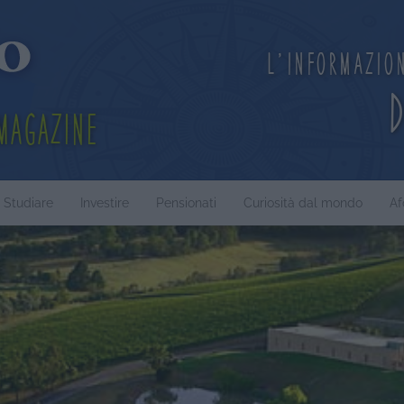
L'informazio
Magazine
Studiare
Investire
Pensionati
Curiosità dal mondo
Af