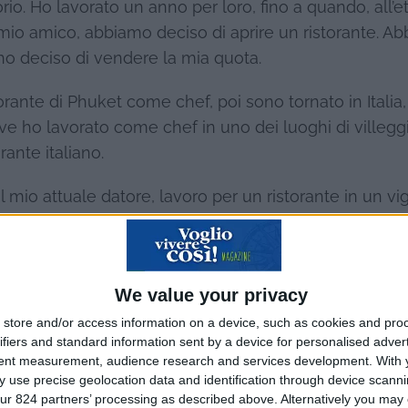
orio. Ho lavorato un anno per loro, fino a quando, all’et
mio amico, abbiamo deciso di aprire un ristorante. A
i ho deciso di vendere la mia quota.
orante di Phuket come chef, poi sono tornato in Italia,
dove ho lavorato come chef in uno dei luoghi di villegg
rante italiano.
 mio attuale datore, lavoro per un ristorante in un vi
liana e nel frattempo mi sto organizzando per prendere 
We value your privacy
stralia
:
ecco tutti i consigli utili da seguire ✔
store and/or access information on a device, such as cookies and pro
ifiers and standard information sent by a device for personalised adver
tent measurement, audience research and services development.
With 
 per poter avviare un’attività in proprio qui. Intanto, 
 use precise geolocation data and identification through device scanni
un’agenzia di recruitment per l’ Australia. Ci occuper
ur 824 partners’ processing as described above. Alternatively you may c