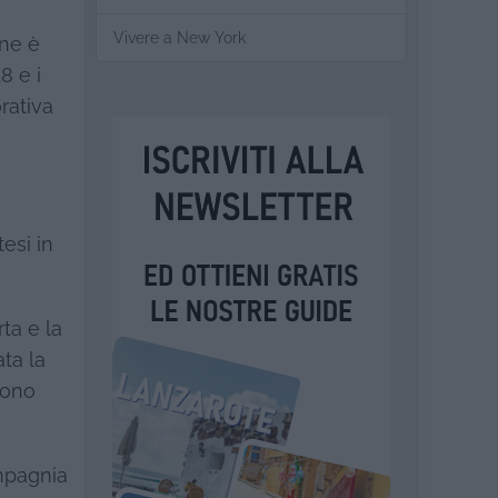
Vivere a New York
one è
8 e i
rativa
esi in
ta e la
ata la
 sono
ompagnia