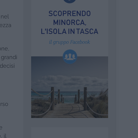
 nel
rezza
one,
 grandi
decisi
erso
e
 il