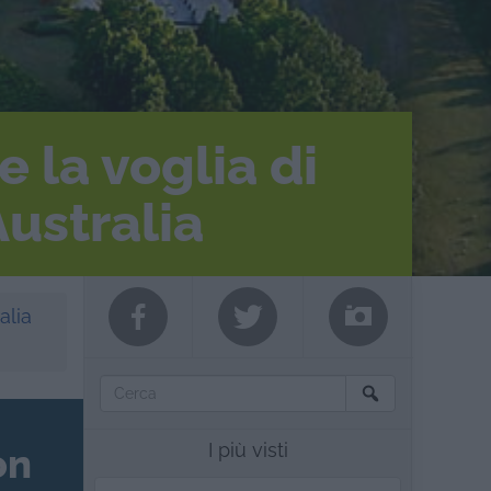
e la voglia di
Australia
alia
I più visti
on