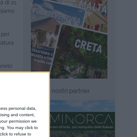
à di 21,
bbiamo
 per
iatura
gneto
il visto
I nostri partner
cess personal data,
tising and content,
your permission we
insieme
ng. You may click to
emo di
lick to refuse to