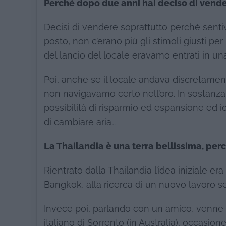
Perché dopo due anni hai deciso di vende
Decisi di vendere soprattutto perché sentiv
posto, non c’erano più gli stimoli giusti pe
del lancio del locale eravamo entrati in una
Poi, anche se il locale andava discretame
non navigavamo certo nell’oro. In sostan
possibilità di risparmio ed espansione ed io
di cambiare aria…
La Thailandia è una terra bellissima, perc
Rientrato dalla Thailandia l’idea iniziale era
Bangkok, alla ricerca di un nuovo lavoro se
Invece poi, parlando con un amico, venne fu
italiano di Sorrento (in Australia), occasion