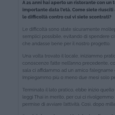
A 21 anni hai aperto un ristorante con un
importante data l’età. Come siete riusciti
le difficoltà contro cui vi siete scontrati?
Le difficoltà sono state sicuramente moltepl
semplici possibile, evitando di spendere ci
che andasse bene per il nostro progetto.
Una volta trovato il locale, iniziammo prati
conoscenze fatte nell’anno precedente, co
sala ci affidammo ad un amico falegname ch
Impiegammo più o meno due mesi solo per 
Terminato il lato pratico, ebbe inizio quell
leggi Thai in merito, per cui ci rivolgemm
permise di avviare l’attività. Così, dopo mil