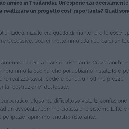
 tuo amico in Thailandia. Un’esperienza decisamente
 a realizzare un progetto così importante? Quali son
ici. L’idea iniziale era quella di mantenere le cose il 
fre eccessive. Così ci mettemmo alla ricerca di un lo
camente da zero a tirar su il ristorante. Grazie anche a
mprammo la cucina, che poi abbiamo installato e per
e realizzò tavoli, sedie e bar ad un ottimo prezzo.
la “costruzione” del locale.
o burocratico, alquanto difficoltoso vista la confusione
o ad un avvocato/commercialista che sistemò tutto e 
le peripezie, aprimmo il nostro ristorante.