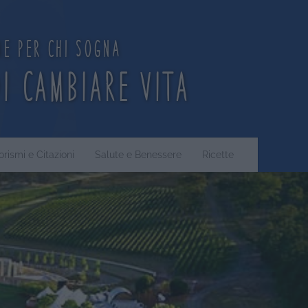
ne per chi sogna
di cambiare vita
orismi e Citazioni
Salute e Benessere
Ricette