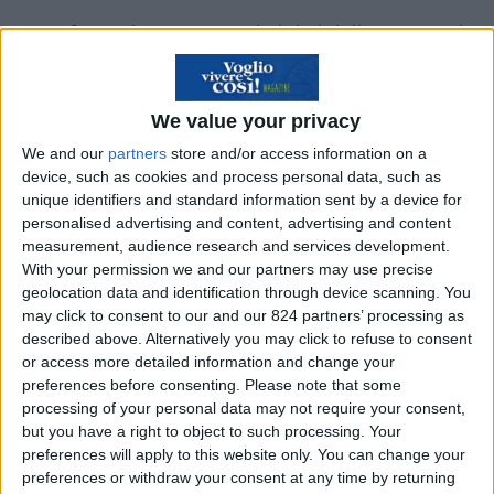
A confermarlo sono proprio i dati dell’INPS. Basti
pensare che su oltre 16 milioni di prestazioni
pensionistiche pagate dall’INPS, circa mezzo
We value your privacy
milione sono erogate a beneficiari residenti
We and our
partners
store and/or access information on a
all’estero.
device, such as cookies and process personal data, such as
unique identifiers and standard information sent by a device for
Ovviamente in una decisione così radicale, oltre
personalised advertising and content, advertising and content
al fattore economico incidono anche fattori
measurement, audience research and services development.
With your permission we and our partners may use precise
culturali, geografici e soprattutto climatici, infatti
geolocation data and identification through device scanning. You
tra i posti prediletti dagli arzilli pensionati,
may click to consent to our and our 824 partners’ processing as
rientrano sempre più i posti caldi.
described above. Alternatively you may click to refuse to consent
or access more detailed information and change your
preferences before consenting.
Please note that some
Andare in pensione significa poter dedicare più
processing of your personal data may not require your consent,
tempo a se stessi e alle proprie passioni, quindi
but you have a right to object to such processing. Your
perché non farlo in un posto al caldo, in modo
preferences will apply to this website only. You can change your
preferences or withdraw your consent at any time by returning
tale che la pensione diventi una vacanza senza