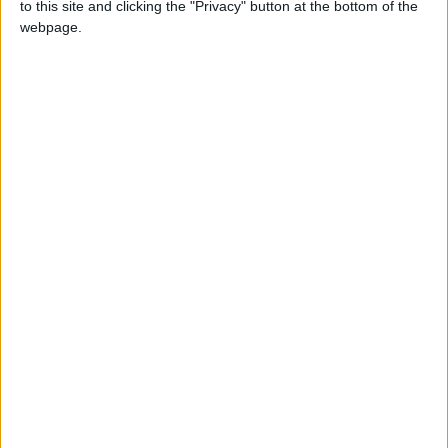
to this site and clicking the "Privacy" button at the bottom of the
fine?
A questa esigenza si aggiunge anche la
webpage.
necessità di ridurre le spese, cosa ormai
impensabile in Italia, così, dopo l’esodo dei
cervelli si aggiunge quello dei pensionati.
Ma vediamo le mete più gettonate, quelle
preferite da chi fa il grande salto oltreoceano.
L’International Living
, celebre rivista
specializzata, anche quest’anno ha redatto la
classifica dei migliori Paesi in cui vivere in età
pensionistica:
Nicaragua
Malesia
Ecuador
Panama