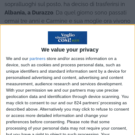
sopralluoghi sul posto, ha deciso di trasferirsi in
Albania, a Durazzo
. Da quel giorno sono passati
ormai tre anni e Carmine e sua moglie ora vivono
in una casa in riva al mare con chilometri di
spiaggia a disposizione per fare lunghe
passeggiate mattutine.
We value your privacy
We and our
partners
store and/or access information on a
device, such as cookies and process personal data, such as
unique identifiers and standard information sent by a device for
personalised advertising and content, advertising and content
measurement, audience research and services development.
With your permission we and our partners may use precise
geolocation data and identification through device scanning. You
may click to consent to our and our 824 partners’ processing as
described above. Alternatively you may click to refuse to consent
or access more detailed information and change your
preferences before consenting.
Please note that some
processing of your personal data may not require your consent,
but you have a right to object to such processing. Your