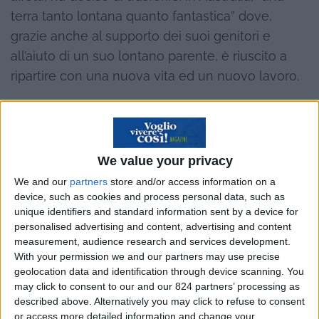
terra tanto lontana quanto fantastica” dove,
grazie anche al supporto dei suoi genitori e
all’aiuto di un suo lontano parente, è riuscito a
ripartire con una nuova vita ed un nuovo lavoro.
Un cambiamento che gli ha permesso di
We value your privacy
realizzare un sogno e che ha richiesto una buona
We and our
partners
store and/or access information on a
dose di coraggio, perché “i sogni hanno bisogno
device, such as cookies and process personal data, such as
di sapere che siamo coraggiosi!”
unique identifiers and standard information sent by a device for
personalised advertising and content, advertising and content
Elia, un lavoro fisso in Italia, una casa di
measurement, audience research and services development.
With your permission we and our partners may use precise
proprietà, una vita tranquilla e ricca di affetti,
geolocation data and identification through device scanning. You
eppure tutto questo non è bastato a trattenerti
may click to consent to our and our 824 partners’ processing as
in Italia. Cosa è scattato dentro di te? Cosa ti ha
described above. Alternatively you may click to refuse to consent
or access more detailed information and change your
spinto a lasciare tutto e a volare in Australia?