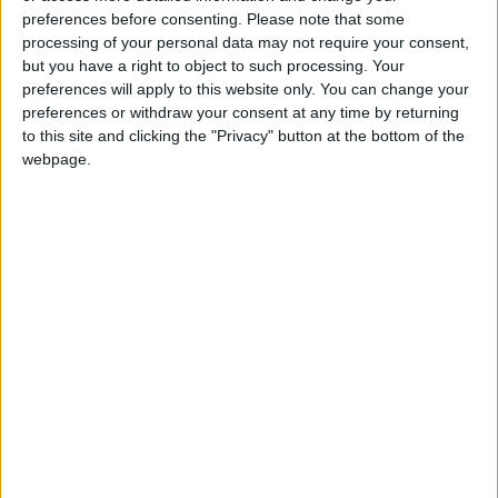
preferences before consenting.
Please note that some
processing of your personal data may not require your consent,
Le esperienze degli ultimi anni mi hanno portato
but you have a right to object to such processing. Your
ad avere una piena consapevolezza di ciò che
preferences will apply to this website only. You can change your
preferences or withdraw your consent at any time by returning
realmente desideravo. E ciò che realmente
to this site and clicking the "Privacy" button at the bottom of the
desideravo era un cambiamento. Di quelli che
webpage.
richiedono tanto coraggio. Di quelli che, con un
pizzico di fortuna, realizzano un sogno.
Tra tutti i posti del mondo, perché proprio
l’Australia?
EXTRA! ✎ Le nostre linee guida su come
scrivere un buon
curriculum di lavoro
✎
Perché l’Australia è una terra tanto lontana
quanto fantastica. La gente qui sorride e la vita è