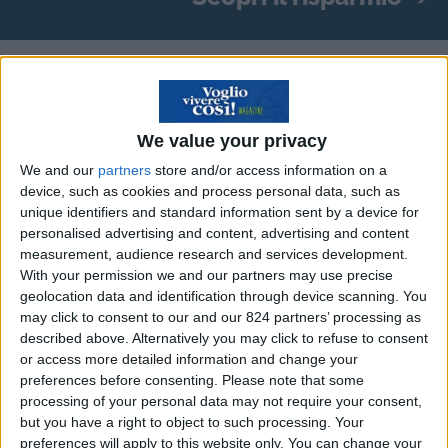
Dublino: la capitale
irlandese si distingue per un
turismo sostenibile e
We value your privacy
We and our
partners
store and/or access information on a
inclusivo
device, such as cookies and process personal data, such as
unique identifiers and standard information sent by a device for
Non molti sanno che Dublino, porta d’accesso
personalised advertising and content, advertising and content
measurement, audience research and services development.
alla meravigliosa Irlanda e custode di una ricca
With your permission we and our partners may use precise
tradizione artistica e letteraria, è anche
geolocation data and identification through device scanning. You
riconosciuta per la sua attenzione alla
may click to consent to our and our 824 partners’ processing as
described above. Alternatively you may click to refuse to consent
sostenibilità e all’inclusività
.
or access more detailed information and change your
preferences before consenting.
Please note that some
La
strategia turistica 2023-2028
definisce gli
processing of your personal data may not require your consent,
obiettivi per questi cinque anni e, in passato, la
but you have a right to object to such processing. Your
preferences will apply to this website only. You can change your
capitale irlandese si è già distinta per la