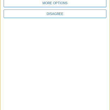
MORE OPTIONS
DISAGREE
Le migliori escursioni
in italiano in tutto il
mondo
Pubblicato
martedì 13 Gen 2026
in
Irlanda
,
Tracking: