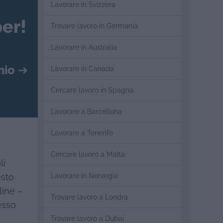
Lavorare in Svizzera
er!
Trovare lavoro in Germania
Lavorare in Australia
mio
➔
Lavorare in Canada
Cercare lavoro in Spagna
Lavorare a Barcellona
Lavorare a Tenerife
Cercare lavoro a Malta
li
Lavorare in Norvegia
esto
line –
Trovare lavoro a Londra
esso
Trovare lavoro a Dubai