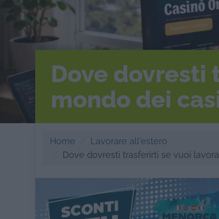
Dove dovresti t
mondo dei casin
Home
Lavorare all'estero
Dove dovresti trasferirti se vuoi lavor