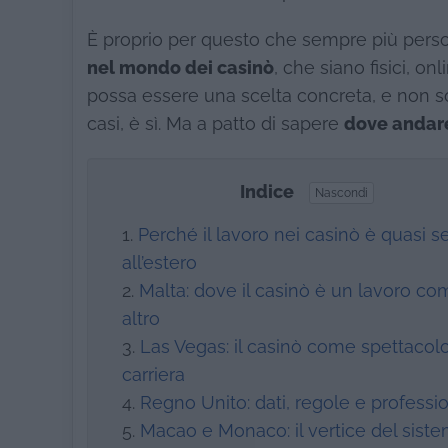
È proprio per questo che sempre più perso
nel mondo dei casinò
, che siano fisici, o
possa essere una scelta concreta, e non sol
casi, è sì. Ma a patto di sapere
dove andare
Indice
Nascondi
Perché il lavoro nei casinò è quasi 
all’estero
Malta: dove il casinò è un lavoro c
altro
Las Vegas: il casinò come spettacol
carriera
Regno Unito: dati, regole e professio
Macao e Monaco: il vertice del sist