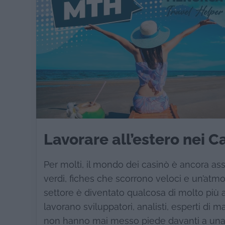
Lavorare all’estero nei C
Per molti, il mondo dei casinò è ancora ass
verdi, fiches che scorrono veloci e un’atmo
settore è diventato qualcosa di molto più 
lavorano sviluppatori, analisti, esperti di m
non hanno mai messo piede davanti a una 