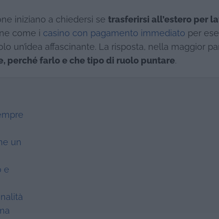
ne iniziano a chiedersi se
trasferirsi all’estero per l
nline come i
casino con pagamento immediato
per es
o un’idea affascinante. La risposta, nella maggior pa
, perché farlo e che tipo di ruolo puntare
.
sempre
ome un
o e
nalità
ema