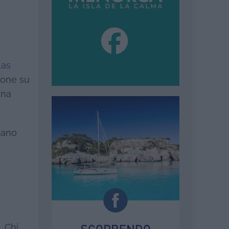
Las
zione su
una
ivano
. Chi