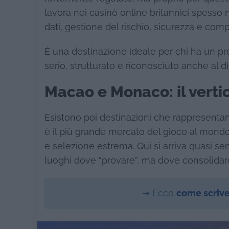
lavora nei casinò online britannici spesso n
dati, gestione del rischio, sicurezza e comp
È una destinazione ideale per chi ha un pro
serio, strutturato e riconosciuto anche al di 
Macao e Monaco: il verti
Esistono poi destinazioni che rappresentano
è il più grande mercato del gioco al mondo
e selezione estrema. Qui si arriva quasi se
luoghi dove “provare”, ma dove consolidare
⇥ Ecco
come scrive