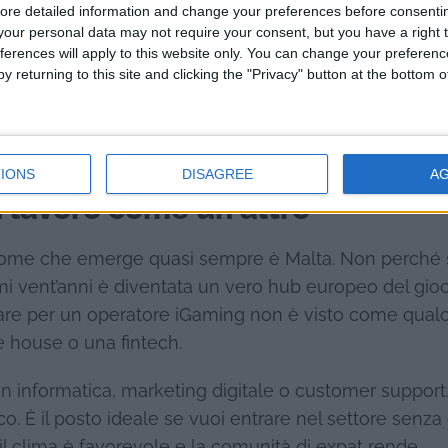
e: Cos'è e come funziona il
matched betting
☜
ore detailed information and change your preferences before consenti
our personal data may not require your consent, but you have a right t
ferences will apply to this website only. You can change your preferen
 più, ma entrare in contatto con ambienti internaziona
y returning to this site and clicking the "Privacy" button at the bottom
essionisti di ogni parte del mondo e acquisire compet
re. Per molti è un cambio di vita progressivo: si part
anno dopo, con un profilo internazionale solido.
IONS
DISAGREE
A
n lavoro come un altro
 nome che emerge quasi sempre è Malta. Non perché 
mi vent’anni è diventata un vero hub europeo del gio
vorare per un operatore iGaming non è visto come qual
 house o una fintech.
n informatica, marketing digitale o customer support
o. È il posto ideale se vuoi entrare nel settore senza
e, il clima è favorevole e la comunità di expat rende