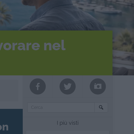
vorare nel
I più visti
on