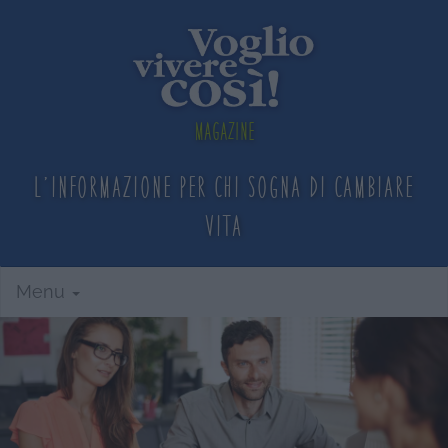
Magazine
L'informazione per chi sogna
di cambiare
vita
Menu