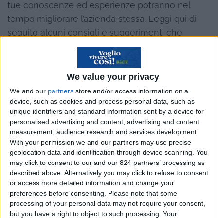
tue conoscenze ed esperienze potranno nel
tempo migliorare l’azienda stessa. Leggi qui di
seguito alcuni consigli e suggerimenti che
potrebbero fare la differenza in questa tua
esperienza:
We value your privacy
Visita il sito dell’azienda
We and our
partners
store and/or access information on a
device, such as cookies and process personal data, such as
Al giorno d’oggi ogni azienda ha un sito web,
unique identifiers and standard information sent by a device for
dove si possono trovare molte informazioni utili
personalised advertising and content, advertising and content
measurement, audience research and services development.
sui progetti già sviluppati, quelli ancora in corso,
With your permission we and our partners may use precise
idee future, metodi di lavoro, piramide aziendale
geolocation data and identification through device scanning. You
e altri dettagli utili a capire chi avrai di fronte e
may click to consent to our and our 824 partners’ processing as
described above. Alternatively you may click to refuse to consent
come porti in quel contesto.
or access more detailed information and change your
preferences before consenting.
Please note that some
Studia le domande che dovrai affrontare
processing of your personal data may not require your consent,
but you have a right to object to such processing. Your