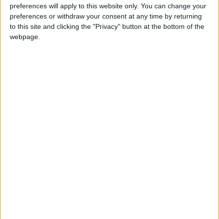
Se vuoi fare una buona impressione dovresti
preferences will apply to this website only. You can change your
preferences or withdraw your consent at any time by returning
presentarti al colloquio pronto e preparato a
to this site and clicking the "Privacy" button at the bottom of the
fornire brevi risposte alle domande più
webpage.
disparate…del resto, però, tra tutte le richieste
possibili, ce ne sono alcune che si ripropongono,
e qui ti daremo qualche esempio pratico.
Potrebbe interessarti anche → 🎬
I migliori
film e
serie TV per imparare l'inglese
🇬🇧
Indice
Nascondi
Le domande e risposte più frequenti:
Impara i vocaboli del tuo campo
lavorativo