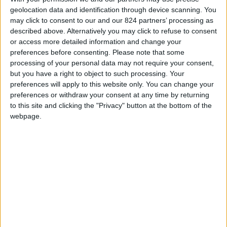
geolocation data and identification through device scanning. You
➥➥➥ Scopri tutto sulle
Free Zone di Dubai
may click to consent to our and our 824 partners’ processing as
nella nostra guida dedicata
described above. Alternatively you may click to refuse to consent
or access more detailed information and change your
preferences before consenting.
Please note that some
Le prime reazioni della comunità online e non
processing of your personal data may not require your consent,
but you have a right to object to such processing. Your
solo sono state di panico assoluto ma
Dubai ha
preferences will apply to this website only. You can change your
dimostrato la propria capacità organizzativa
e
preferences or withdraw your consent at any time by returning
di protezione di residenti e visitatori
to this site and clicking the "Privacy" button at the bottom of the
webpage.
intercettando la maggior parte degli ordigni
che hanno solcato i suoi cieli, tenendo aggiornati
gli abitanti e riportando presto la città a uno stato
di normalità e perfino di crescita.
In questo scenario
Daniele Pescara, presidente
di FenImprese Dubai e fondatore dello studio
multidisciplinare
Daniele Pescara Consultancy
,
leader nel
company set-up
a Dubai
, si è messo