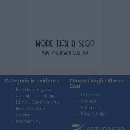
Categorie in evidenza
Conosci Voglio Vivere
Così
Rimettersi in gioco
Chi siamo
Articoli di psicologia
Contatti
Libri sul Cambiamento
Pubblicità
Frasi, aforismi e
Privacy Policy
citazioni
Podcast VVC