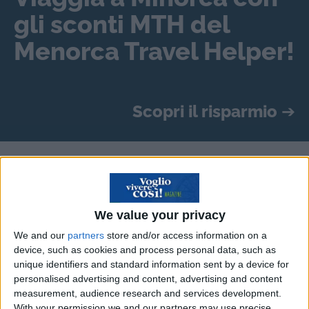
gli sconti MTH del
Menorca Travel Helper!
Scopri il risparmio
➔
Dubai è nota come la perla del Medio Oriente e
hub
d’investimenti unico a livello mondiale
, con
benefici rivolti agli investitori come
la fiscalità
We value your privacy
agevolata
. Negli ultimi mesi, la città è stata
We and our
partners
store and/or access information on a
coinvolta – seppur indirettamente – nel
conflitto
device, such as cookies and process personal data, such as
fra USA e Israele contro l’Iran
, cominciato alla
unique identifiers and standard information sent by a device for
personalised advertising and content, advertising and content
fine di febbraio.
measurement, audience research and services development.
With your permission we and our partners may use precise