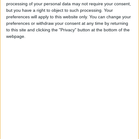
in sé un grande e inestimabile patrimonio storico
processing of your personal data may not require your consent,
but you have a right to object to such processing. Your
e archeologico, con monumenti risalenti a 2 mila
preferences will apply to this website only. You can change your
anni fa. Nella città convivono due realtà
preferences or withdraw your consent at any time by returning
completamente differenti, una storica e una
to this site and clicking the "Privacy" button at the bottom of the
webpage.
moderna, entrambe uniche e suggestive.
Negli ultimi anni, Valencia sta diventando una
meta molto gettonata tra gli italiani, soprattutto
grazie ai voli low cost che collegano
direttamente le città del Belpaese con la città
spagnola. In pochissimo tempo è possibile
raggiungere la patria della
paella
.
Valencia
, poi,
è adatta per davvero a tutti, per il
suo clima mite e temperato durante tutto
l’anno
. E’ ideale per chi ama la storia, con i suoi
34 musei, tutti da visitare; ed è perfetta per chi