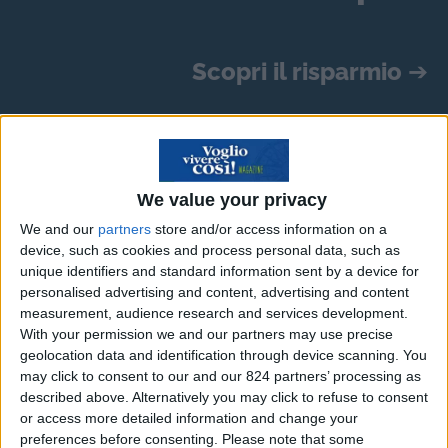
Scopri il risparmio
➔
Vacanze a Valencia – Spagna
We value your privacy
Durante l’anno, tra lo stress lavorativo e le
We and our
partners
store and/or access information on a
preoccupazioni quotidiane, sarebbe rigenerante
device, such as cookies and process personal data, such as
poter staccare la spina, anche solo per qualche
unique identifiers and standard information sent by a device for
giorno ed evadere in luoghi che ci facciano di
personalised advertising and content, advertising and content
measurement, audience research and services development.
nuovo assaporare le bellezze della vita. Uno fra
With your permission we and our partners may use precise
questi è senza dubbio
Valencia
geolocation data and identification through device scanning. You
(
http://9nl.de/0S7N0S7
),
città spagnola del
may click to consent to our and our 824 partners’ processing as
described above. Alternatively you may click to refuse to consent
Mediterraneo
, spartiacque tra la cultura catalana
or access more detailed information and change your
e quella andalusa. Il suo centro storico racchiude
preferences before consenting.
Please note that some