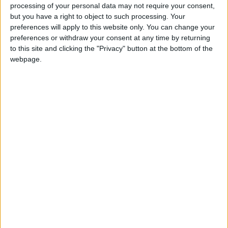
processing of your personal data may not require your consent,
necessario procurarsi un visto
poiché il solo
but you have a right to object to such processing. Your
fatto di possedere un passaporto valido non è
preferences will apply to this website only. You can change your
sufficiente. Perciò, la prima cosa da fare quando
preferences or withdraw your consent at any time by returning
to this site and clicking the "Privacy" button at the bottom of the
si scegliere di trasferirsi in Nuova Zelanda, è
webpage.
capire quali sono i documenti ed i visti necessari.
Infatti,
per entrare in Nuova Zelanda da turista
è
obbligatorio richiedere online l’
NZeTA
,
un’autorizzazione elettronica simile a quella degli
USA e del Canada, che vi permetterà di viaggiare
nel Paese per circa 90 giorni.
Se invece il vostro obiettivo è andare a vivere e
lavorare in Nuova Zelanda
e quindi mettere
radici più stabili, allora dovrete valutare le
diverse opzioni di visto.