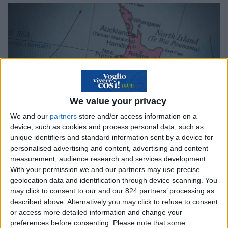
We value your privacy
We and our
partners
store and/or access information on a
device, such as cookies and process personal data, such as
unique identifiers and standard information sent by a device for
personalised advertising and content, advertising and content
Come fare per trasferirsi in
measurement, audience research and services development.
With your permission we and our partners may use precise
Nuova Zelanda: visto e
geolocation data and identification through device scanning. You
may click to consent to our and our 824 partners’ processing as
burocrazia
described above. Alternatively you may click to refuse to consent
or access more detailed information and change your
Per andare a vivere in New Zealand è
preferences before consenting.
Please note that some