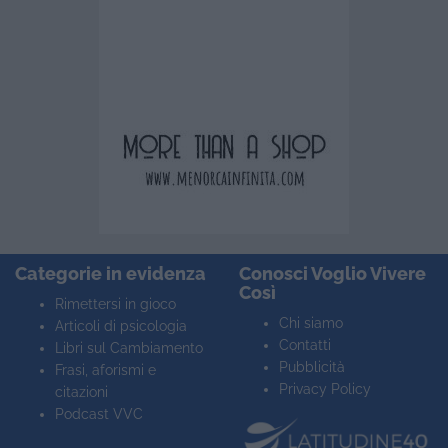
Categorie in evidenza
Conosci Voglio Vivere
Così
Rimettersi in gioco
Chi siamo
Articoli di psicologia
Contatti
Libri sul Cambiamento
Pubblicità
Frasi, aforismi e
Privacy Policy
citazioni
Podcast VVC