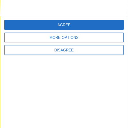
AGREE
MORE OPTIONS
DISAGREE
Le migliori escursioni
in italiano in tutto il