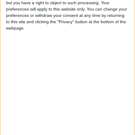
but you have a right to object to such processing. Your
prepara ad attirare sempre più investitori e
preferences will apply to this website only. You can change your
visitatori con
un calendario che vedrà
preferences or withdraw your consent at any time by returning
protagonisti diversi importanti eventi
– come la
to this site and clicking the "Privacy" button at the bottom of the
webpage.
Dubai World Cup
– ma anche il
lancio di nuovi
hotel e ristoranti
, gli eventi culturali e le
iniziative legate alla sostenibilità.
➥➥➥ Ecco i vantaggi di
investire a Dubai
Recentemente
insignita di
riconoscimenti
come
quello che l’ha definita la
Middle East’s Leading
Destination 2025
(
World Travel Awards
), Dubai si
presenta come una città in cui vivere
occupandosi di investimenti senza dimenticare il
tempo libero.