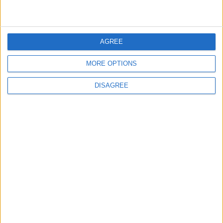
AGREE
MORE OPTIONS
Pubblicato
venerdì 3 Mag 2013
in
Lavorare all'estero
,
DISAGREE
Studiare all'estero
Condividi