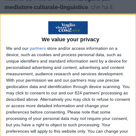
mediatore culturale-linguistico
, che ha il
compito di accogliere la persona e ascoltare le
sue problematiche e le sue esigenze, dare
informazioni e fornire suggerimenti per la
We value your privacy
risoluzione delle stesse; mediare le differenze e
We and our
partners
store and/or access information on a
le difficoltà incontrate da ambo le parti.
device, such as cookies and process personal data, such as
unique identifiers and standard information sent by a device for
personalised advertising and content, advertising and content
measurement, audience research and services development.
Il mediatore linguistico possiede un’ottima
With your permission we and our partners may use precise
geolocation data and identification through device scanning. You
padronanza di una o di più lingue estere ed ha
may click to consent to our and our 824 partners’ processing as
una conoscenza dei Paesi di cui è incaricato. Può
described above. Alternatively you may click to refuse to consent
operare come lavoratore dipendente oppure
or access more detailed information and change your
preferences before consenting.
Please note that some
come professionista in vari ambiti: aiuto sociale,
processing of your personal data may not require your consent,
ospedali, scuole, aziende, tribunali. Il mediatore
but you have a right to object to such processing. Your
linguistico-culturale facilita l’inserimento dei
preferences will apply to this website only. You can change your