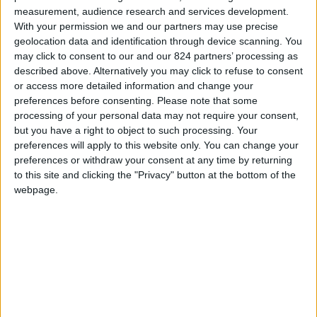
divisione in funzioni aziendali e il monitoraggio
measurement, audience research and services development.
With your permission we and our partners may use precise
costante della loro efficienza; supervisiona i
geolocation data and identification through device scanning. You
servizi, verifica costantemente il budget, il
may click to consent to our and our 824 partners’ processing as
sistema di comunicazione e di marketing;
described above. Alternatively you may click to refuse to consent
or access more detailed information and change your
gestisce le risorse umane; sceglie ed imposta le
preferences before consenting.
Please note that some
strategie operative. Negli alberghi di piccole
processing of your personal data may not require your consent,
dimensioni, questa figura molto spesso
but you have a right to object to such processing. Your
preferences will apply to this website only. You can change your
corrisponde con il proprietario, mentre nelle
preferences or withdraw your consent at any time by returning
grandi strutture o nelle catene alberghiere è un
to this site and clicking the "Privacy" button at the bottom of the
lavoratore dipendente.
Sono molteplici le
webpage.
competenze professionali che un buon
direttore d’albergo deve possedere
. Tra le
competenze di base deve possedere un’ottima
conoscenza, scritta e orale, di almeno due lingue
straniere e deve possedere una buona capacità
nell’utilizzo dei software gestionali per le imprese