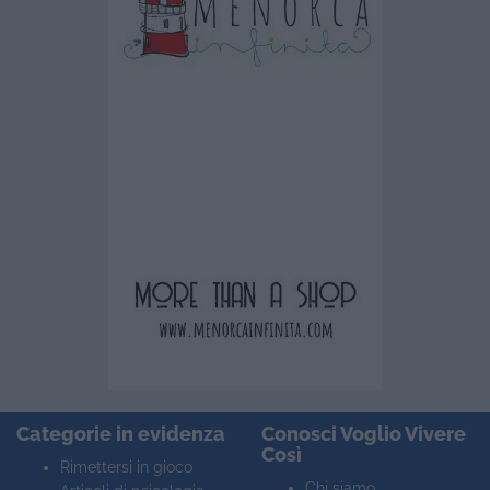
Categorie in evidenza
Conosci Voglio Vivere
Così
Rimettersi in gioco
Chi siamo