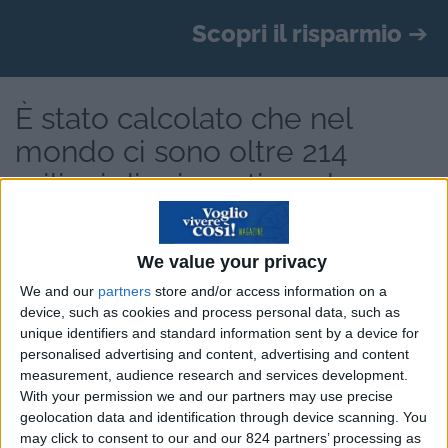
Scopri il risparmio
➔
È stato calcolato che nel
mondo ci sono oltre 214
milioni di migranti per lavoro
We value your privacy
Andare a lavorare all’estero
non è un’opzione
We and our
partners
store and/or access information on a
così originale, dunque. Spesso è una scelta
device, such as cookies and process personal data, such as
unique identifiers and standard information sent by a device for
obbligata: molti di quei 214 milioni sono dovuti
personalised advertising and content, advertising and content
espatriare perché a casa loro non avrebbero
measurement, audience research and services development.
trovato alcuno sbocco professionale, che invece
With your permission we and our partners may use precise
geolocation data and identification through device scanning. You
sono riusciti a trovare altrove; altri invece, e pare
may click to consent to our and our 824 partners’ processing as