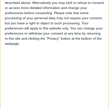
che siano la maggior parte, hanno preferito
described above. Alternatively you may click to refuse to consent
andarsene perché all’estero hanno trovato
or access more detailed information and change your
preferences before consenting.
Please note that some
maggiori soddisfazioni per la loro attività, sia dal
processing of your personal data may not require your consent,
punto di vista professionale che economico.
but you have a right to object to such processing. Your
preferences will apply to this website only. You can change your
Si tratta comunque per lo più di lavoratori
preferences or withdraw your consent at any time by returning
to this site and clicking the "Privacy" button at the bottom of the
specializzati, uomini e donne che, dopo gli studi
webpage.
superiori o universitari, senza nemmeno
verificare le opportunità offerte in patria sono
saliti sull’aereo e via. La conferma, seppure
parziale, viene dal Regno Unito, dove il 38% degli
immigrati è laureato nel suo Paese di origine a
fronte di una quota del 18% dei britannici. Tutti
lavoratori specializzati, che la loro madrepatria ha
formato con grandi sforzi economici e che alla
fine sono espatriati per trovare migliori occasioni
di applicare ciò per cui hanno studiato tanto.