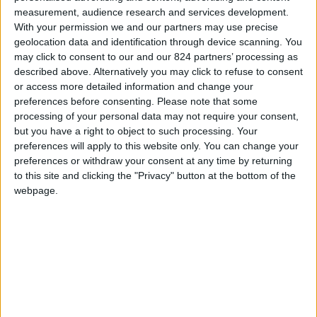
Veneto che produce e spinge in alto il pil, come
measurement, audience research and services development.
si dice dalle mie parti, perlomeno fino a quando
With your permission we and our partners may use precise
geolocation data and identification through device scanning. You
la “locomotiva” non ha cominciato a rallentare.
may click to consent to our and our 824 partners’ processing as
Ho concluso gli studi universitari e dopo
described above. Alternatively you may click to refuse to consent
un’esperienza di lavoro a Milano, ho deciso che
or access more detailed information and change your
preferences before consenting.
Please note that some
era arrivato il momento giusto per un grande
processing of your personal data may not require your consent,
viaggio
on the road
, da troppo tempo rinviato. I
but you have a right to object to such processing. Your
preparativi prima della partenza sono stati
preferences will apply to this website only. You can change your
preferences or withdraw your consent at any time by returning
pressoché nulli: ho contattato un paio di amici
to this site and clicking the "Privacy" button at the bottom of the
già in Australia da tempo per avere alcune
webpage.
informazioni generali, ho richiesto il WHVisa ed
acquistato il biglietto aereo di sola andata. Tutto
questo nell’arco di pochi giorni. Partito da Milano
con qualche timore, sono arrivato in Australia
con un migliaio d’euro in tasca e l’obiettivo di
mettermi alla prova per
superare un periodo