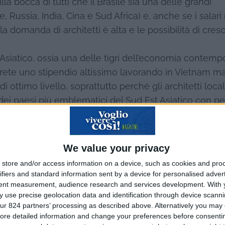
ulla bocca di tutti che il Brasile sia una delle grandi
, Russia, India, Cina e Sud Africa) e, anche se i salari
la domanda di architetti è alta e le possibilità di cresc
 Asiatico, ossia una delle tigri dell’economia contem
errete uno stipendio altissimo lavorando in Vietnam m
i ottimo livello, soprattutto perché gli architetti loca
dei paesi più emblematici del Sud Est Asiatico con pe
de economia asiatica, l’
India
. Esattamente come il Bra
 anche l’India è uno dei migliori paesi dove espatria
We value your privacy
possibilità all’attivo e gli investimenti che questo pa
store and/or access information on a device, such as cookies and pro
tori in India soffrono alti tassi di disoccupazione ma no
ifiers and standard information sent by a device for personalised adver
hitetti senza lavoro in India.
tent measurement, audience research and services development.
With 
 use precise geolocation data and identification through device scanni
ur 824 partners’ processing as described above. Alternatively you may c
ore detailed information and change your preferences before consenti