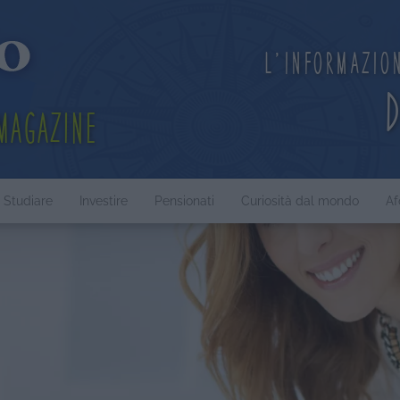
L'informazio
Magazine
Studiare
Investire
Pensionati
Curiosità dal mondo
Af