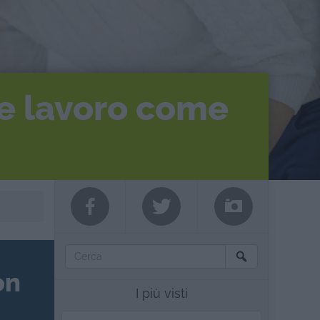
re lavoro come
on
I più visti