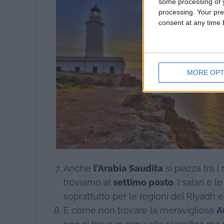
some processing of y
processing. Your pre
consent at any time b
MORE OPT
Anche
l’Arabia Saudita
si piazza tra 
troviamo al
settimo posto
. I salari e
soprattutto per le regioni del Riyadh 
E come non trovare la meravigliosa
A