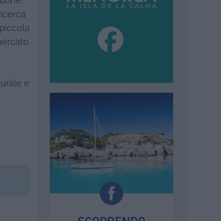
 buone
ricerca
 piccola
mercato
turale e