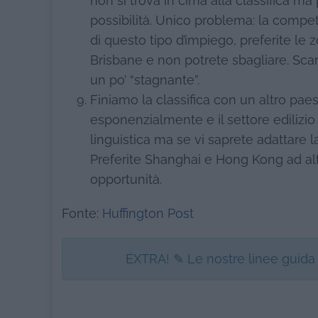
non si trova in cima alla classifica ma
possibilità. Unico problema: la competi
di questo tipo d’impiego, preferite le z
Brisbane e non potrete sbagliare. Sca
un po’ “stagnante”.
Finiamo la classifica con un altro pae
esponenzialmente e il settore edilizio 
linguistica ma se vi saprete adattare l
Preferite Shanghai e Hong Kong ad alt
opportunità.
Fonte:
Huffington Post
EXTRA! ✎ Le nostre linee guida