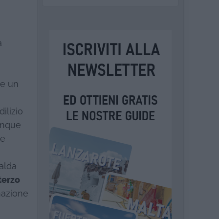
a
te un
dilizio
cinque
le
salda
terzo
 nazione