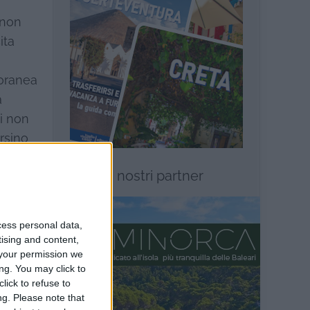
 non
ita
poranea
a
li non
rsino
I nostri partner
sile,
re per
ese sta
cess personal data,
n il
tising and content,
your permission we
ng. You may click to
lick to refuse to
ng.
Please note that