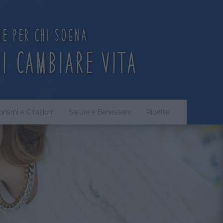
ne per chi sogna
di cambiare vita
orismi e Citazioni
Salute e Benessere
Ricette