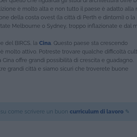
 per quello che riguarda gli studi di architettura offre
zione è molto alta e non tutto il paese è adatto alla 
one della costa ovest (la città di Perth e dintorni) o la
rtate Melbourne o Sydney, troppo inflazionate e dal 
se del BIRCS, la
Cina
. Questo paese sta crescendo
è molto attivo. Potreste trovare qualche difficoltà cul
a Cina offre grandi possibilità di crescita e guadagno.
re grandi città e siamo sicuri che troverete buone
 su come scrivere un buon
curriculum di lavoro
✎