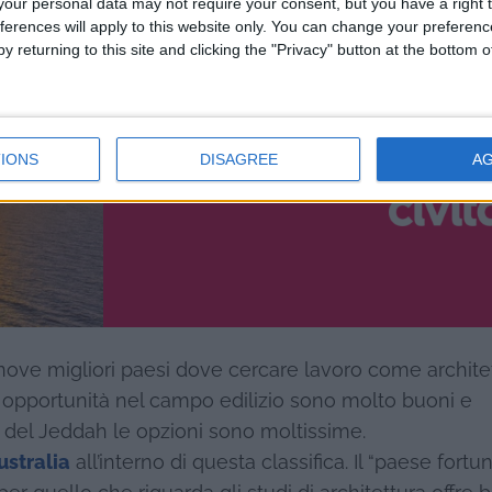
our personal data may not require your consent, but you have a right t
Le migliori escursi
ferences will apply to this website only. You can change your preferen
in italiano in tutto i
y returning to this site and clicking the "Privacy" button at the bottom
mondo
IONS
DISAGREE
A
i nove migliori paesi dove cercare lavoro come archite
 le opportunità nel campo edilizio sono molto buoni e
e del Jeddah le opzioni sono moltissime.
ustralia
all’interno di questa classifica. Il “paese fortu