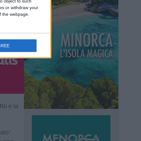
o object to such
oni
ces or withdraw your
l
 of the webpage.
GREE
tto e la
nato”