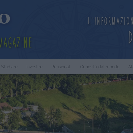
L'informazio
Magazine
Studiare
Investire
Pensionati
Curiosità dal mondo
Af