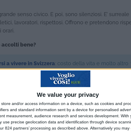
rande senso civico. E poi, sono silenziosi. E’ surreale i
letici, lavoratori, rispettosi. Offrono e pretendono risp
 orari.
o accolti bene?
rsi a vivere in Svizzera
: costo della vita e molto altro
i italiani? Abbiamo una fama ben poco invidiabile. S
ni, ma peggio di tedeschi e francesi. Agli italiani ve
We value your privacy
erto l’affidabilità e il rispetto.
store and/or access information on a device, such as cookies and pro
ifiers and standard information sent by a device for personalised adver
tent measurement, audience research and services development.
With 
 use precise geolocation data and identification through device scanni
 migliori di quelle italiane. Non sono mammone, non
ur 824 partners’ processing as described above. Alternatively you may c