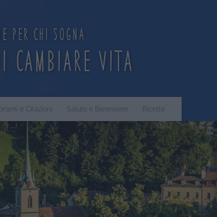
ne per chi sogna
di cambiare vita
orismi e Citazioni
Salute e Benessere
Ricette