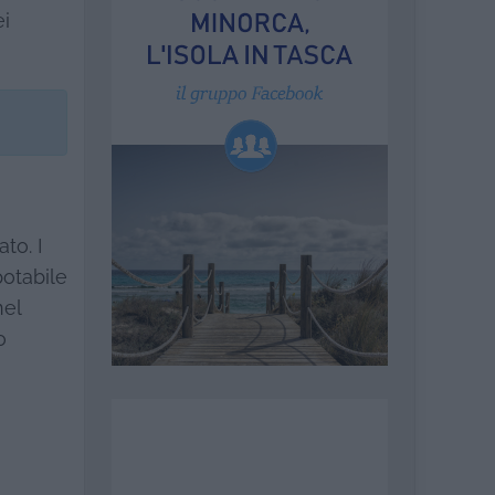
ei
to. I
potabile
nel
o