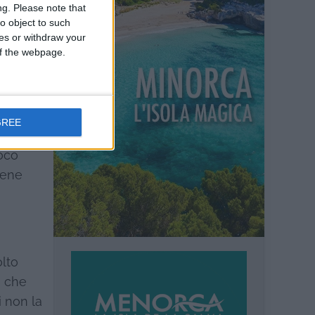
ng.
Please note that
in
o object to such
e che
ces or withdraw your
60 anni
 of the webpage.
GREE
Poco
iene
olto
i che
i non la