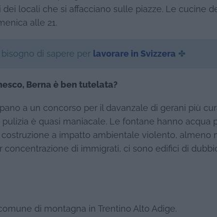
i dei locali che si affacciano sulle piazze. Le cucine d
menica alle 21.
i bisogno di sapere per
lavorare in Svizzera
✤
nesco, Berna è ben tutelata?
ecipano a un concorso per il davanzale di gerani più cura
La pulizia è quasi maniacale. Le fontane hanno acqua 
 costruzione a impatto ambientale violento, almeno 
r concentrazione di immigrati, ci sono edifici di dubbi
comune di montagna in Trentino Alto Adige.