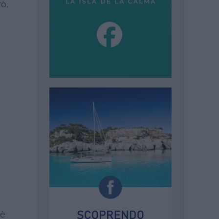
rò,
 è