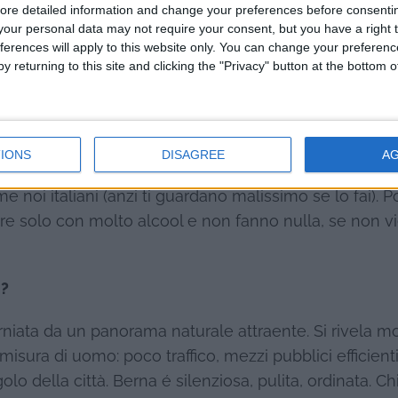
ore detailed information and change your preferences before consenti
eno affettuose. Non hanno il gusto per la moda, sono 
our personal data may not require your consent, but you have a right t
ltoniche, sono sportive, impavide. Alludo alle mamm
ferences will apply to this website only. You can change your preferen
on ogni condizione meteorologica. Vanno in pensione a 
y returning to this site and clicking the "Privacy" button at the bottom
IONS
DISAGREE
A
e le auto, spendaccioni, pur avendo meno denaro. Loro
me noi italiani (anzi ti guardano malissimo se lo fai). 
are solo con molto alcool e non fanno nulla, se non v
i?
torniata da un panorama naturale attraente. Si rivela m
misura di uomo: poco traffico, mezzi pubblici efficient
 della città. Berna é silenziosa, pulita, ordinata. Ch