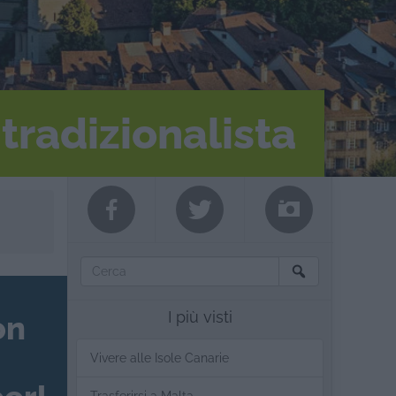
 tradizionalista
I più visti
on
Vivere alle Isole Canarie