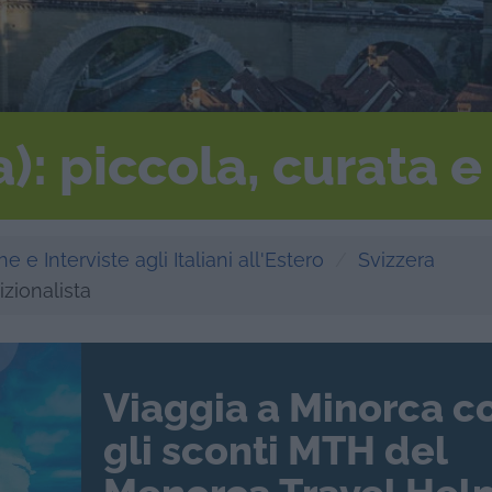
): piccola, curata e
e e Interviste agli Italiani all'Estero
Svizzera
izionalista
Viaggia a Minorca c
gli sconti MTH del