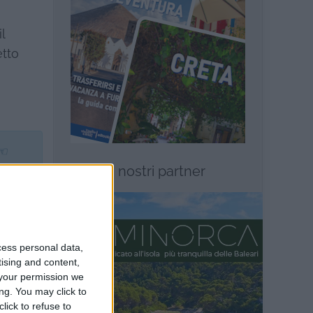
l
etto
 ☜
I nostri partner
ì,
ngono
cess personal data,
tising and content,
your permission we
ng. You may click to
 sono
lick to refuse to