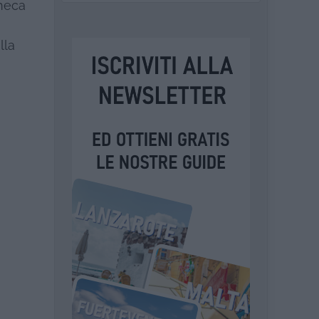
checa
lla