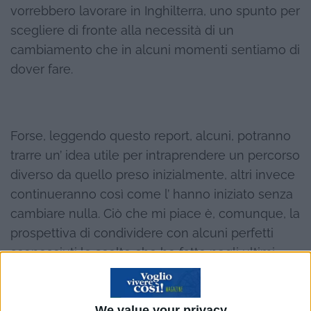
vorrebbero lavorare in Inghilterra, uno spunto per
scegliere di fronte alla necessità di un
cambiamento che in alcuni momenti sentiamo di
dover fare.
Forse, leggendo questo report, alcuni, potranno
trarre un’ idea utile per intraprendere un percorso
diverso da quello preso inizialmente, altri invece
continueranno così come l’ hanno iniziato senza
cambiare nulla. Ciò che mi piace è, comunque, la
prospettiva di condividere con alcuni perfetti
sconosciuti le scelte che ho fatto negli ultimi
mesi, con il piacere di pensare che forse gli
stessi leggendo questa pagina in un momento di
We value your privacy
riflessione davanti al proprio pc ne possano trarre