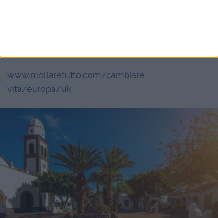
http://alessandrotrenti.com/
Siti utili e info per trovare lavoro in Inghilterra li
potete trovare su:
www.mollaretutto.com/cambiare-
vita/europa/uk