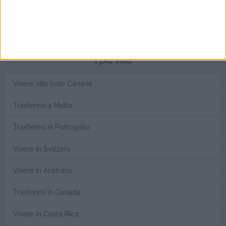
I più visti
Vivere alle Isole Canarie
Trasferirsi a Malta
Trasferirsi in Portogallo
Vivere in Svizzera
Vivere in Australia
Trasferirsi in Canada
Vivere in Costa Rica