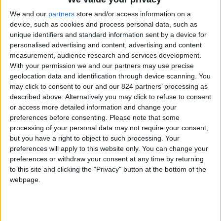
We and our
partners
store and/or access information on a
device, such as cookies and process personal data, such as
unique identifiers and standard information sent by a device for
personalised advertising and content, advertising and content
measurement, audience research and services development.
With your permission we and our partners may use precise
geolocation data and identification through device scanning. You
may click to consent to our and our 824 partners’ processing as
described above. Alternatively you may click to refuse to consent
or access more detailed information and change your
Un anno prima era già stata Monaco, in Baviera,
preferences before consenting.
Please note that some
con l’università, fermandosi due mesi per
processing of your personal data may not require your consent,
imparare la lingua a scuola e lavorando come
but you have a right to object to such processing. Your
preferences will apply to this website only. You can change your
fanno gli studenti, tra camerieri di hotel e bar.
preferences or withdraw your consent at any time by returning
to this site and clicking the "Privacy" button at the bottom of the
Cosa ti spingeva lontano da Napoli, non al Nord
webpage.
ma addirittura al Nord Europa?
“Era un sogno che avevo fin da piccola quello di