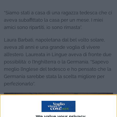
“Siamo stati a casa di una ragazza tedesca che ci
aveva subaffittato la casa per un mese. I miei
amici sono ripartiti, io sono rimasta”.
Laura Barbati, napoletana dal bel volto solare,
aveva 28 anni e una grande voglia di vivere
all’estero. Laureata in Lingue aveva di fronte due
possibilità: o l’Inghilterra o la Germania. “Sapevo
meglio l’inglese del tedesco e ho pensato che la
Germania sarebbe stata la scelta migliore per
perfezionarlo”.
We value your privacy