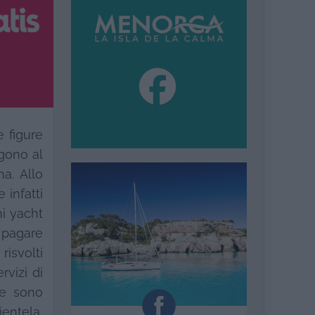
e figure
lgono al
a. Allo
 infatti
mi yacht
a pagare
risvolti
rvizi di
 e sono
entela,