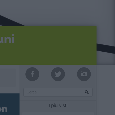
uni
I più visti
on