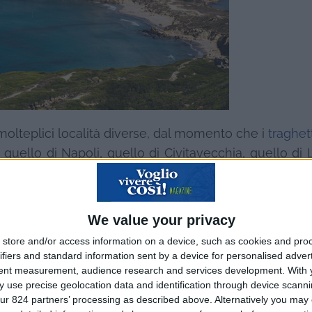
molteplici località diverse, dal momento che i
traghett
uello di Napoli, quello di Civitavecchia, quello di 
alità estere quali Marsiglia, Barcellona, ed anch
ropongono collegamenti in traghetto sono numer
ilità la soluzione più adatta al proprio caso, sia a li
We value your privacy
store and/or access information on a device, such as cookies and pro
ifiers and standard information sent by a device for personalised adver
vere di turismo le possibilità sono floride, dunque, ma
tent measurement, audience research and services development.
With 
istingue il turismo di queste zone: il turismo, inf
 use precise geolocation data and identification through device scanni
ur 824 partners’ processing as described above. Alternatively you may c
tiva, dunque i mesi in cui il lavoro è cospicuo non 