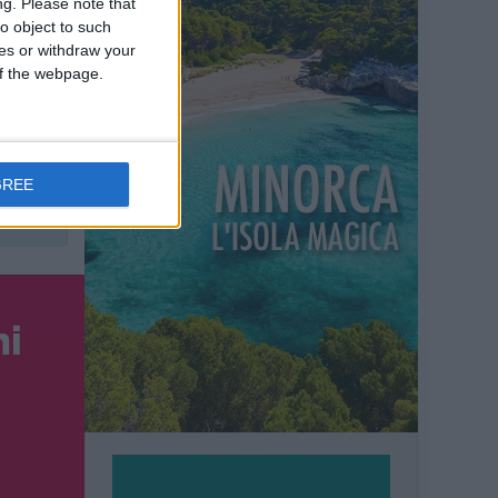
ng.
Please note that
rdegna è
o object to such
 dunque,
ces or withdraw your
 of the webpage.
n è una
di vita
GREE
na
!
ni