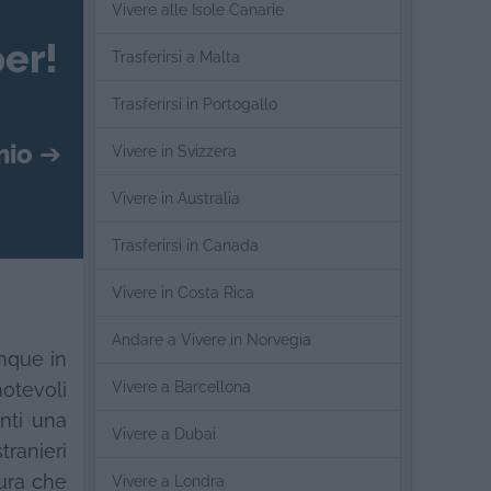
Vivere alle Isole Canarie
er!
Trasferirsi a Malta
Trasferirsi in Portogallo
mio
➔
Vivere in Svizzera
Vivere in Australia
Trasferirsi in Canada
Vivere in Costa Rica
Andare a Vivere in Norvegia
unque in
Vivere a Barcellona
otevoli
enti una
Vivere a Dubai
stranieri
tura che
Vivere a Londra