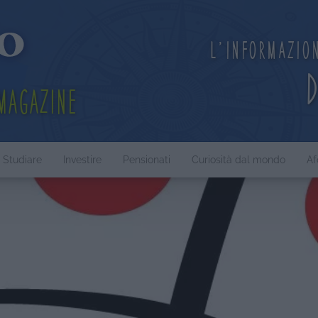
L'informazio
Magazine
Studiare
Investire
Pensionati
Curiosità dal mondo
Af