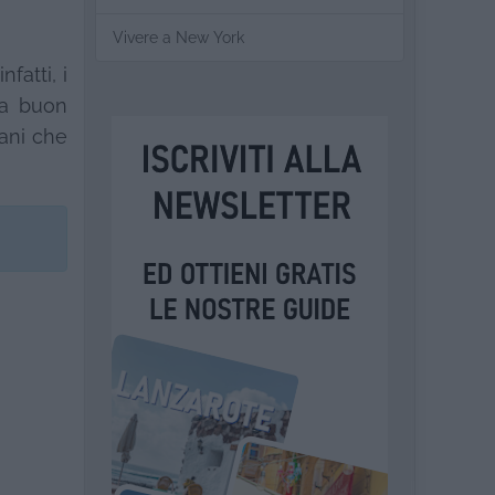
Vivere a New York
fatti, i
 a buon
iani che