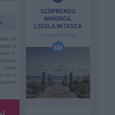
ro
ività di
untare a
esso in
 avviare
o, come
re se si
r quanto
ni