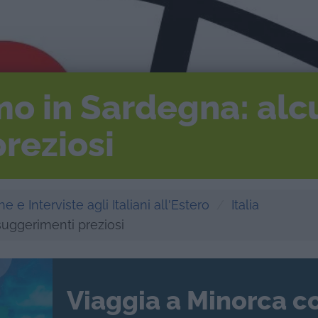
smo in Sardegna: alc
reziosi
e e Interviste agli Italiani all'Estero
Italia
suggerimenti preziosi
Viaggia a Minorca c