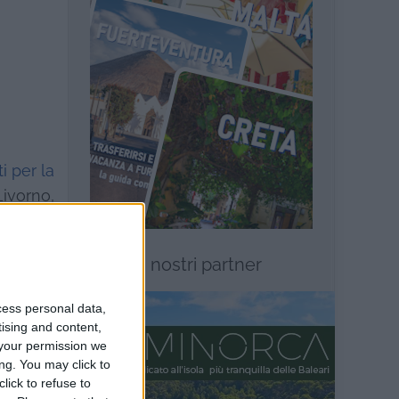
i per la
Livorno,
e dalla
ose, di
I nostri partner
vello di
cess personal data,
tising and content,
 bisogna
your permission we
atti, è
ng. You may click to
lick to refuse to
sono più