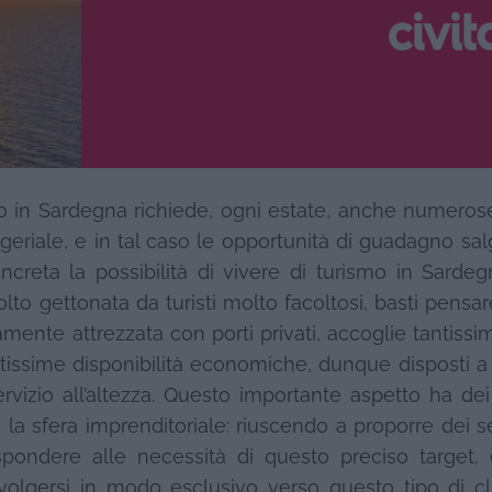
mo in Sardegna richiede, ogni estate, anche numeros
nageriale, e in tal caso le opportunità di guadagno sa
reta la possibilità di vivere di turismo in Sardegn
 gettonata da turisti molto facoltosi, basti pensare
ente attrezzata con porti privati, accoglie tantissi
ltissime disponibilità economiche, dunque disposti 
rvizio all’altezza. Questo importante aspetto ha dei 
la sfera imprenditoriale: riuscendo a proporre dei se
rispondere alle necessità di questo preciso target,
olgersi in modo esclusivo verso questo tipo di cli