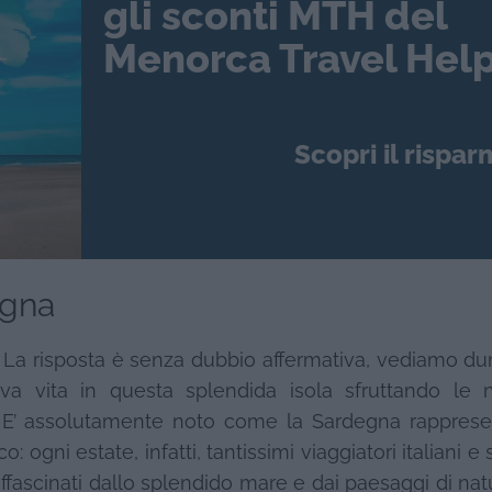
gli sconti MTH del
Menorca Travel Help
Scopri il rispar
egna
a? La risposta è senza dubbio affermativa, vediamo d
 vita in questa splendida isola sfruttando le n
rdo. E’ assolutamente noto come la Sardegna rappres
o: ogni estate, infatti, tantissimi viaggiatori italiani e 
affascinati dallo splendido mare e dai paesaggi di na