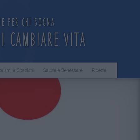
ne per chi sogna
di cambiare vita
orismi e Citazioni
Salute e Benessere
Ricette