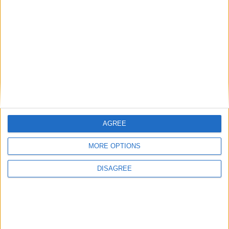
I cittadini qui sono più aperti e disponibili al
prossimo, agli stranieri e, soprattutto agli italiani. I
moscoviti sono i veri russi, cioè più freddi, chiusi,
dentro tristi e meno aperti alla gente.
AGREE
MORE OPTIONS
DISAGREE