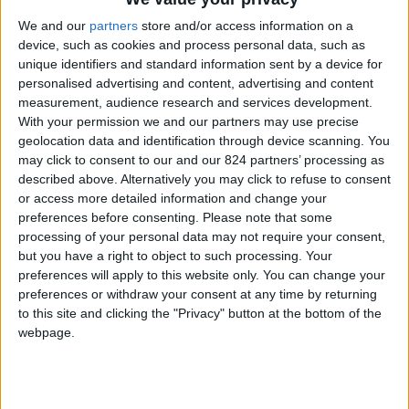
hanno chiesto di trasferirmi, non ho avuto
We and our
partners
store and/or access information on a
difficoltà ad accettare. Forse un giorno tornerò
device, such as cookies and process personal data, such as
unique identifiers and standard information sent by a device for
nel mio Paese. Ma solo se ne varrà davvero la
personalised advertising and content, advertising and content
pena o se deciderò di mettere su famiglia”. Per il
measurement, audience research and services development.
momento lo
chef campano
si gode la vita in una
With your permission we and our partners may use precise
geolocation data and identification through device scanning. You
città “magica” e “maestosa” (così la definisce),
may click to consent to our and our 824 partners’ processing as
dove il Belpaese è tutt’altro che lontano. “Sì,
described above. Alternatively you may click to refuse to consent
perché – fa sapere – a renderla straordinaria
or access more detailed information and change your
preferences before consenting.
Please note that some
sono stati i grandi architetti italiani: Rossi,
processing of your personal data may not require your consent,
Quarenghi, Rastrelli”.
but you have a right to object to such processing. Your
preferences will apply to this website only. You can change your
Cosa l’ha colpita subito?
preferences or withdraw your consent at any time by returning
to this site and clicking the "Privacy" button at the bottom of the
webpage.
L’impatto vero e proprio l’ho avuto quando sono
arrivato cinque anni fa all’aeroporto di Pulkovo,
piccolo e poco attrezzato. Meno 28 gradi e tanta