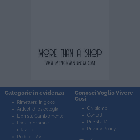
Categorie in evidenza
Conosci Voglio Vivere
Così
Rimettersi in gioco
Chi siamo
Articoli di psicologia
Contatti
Libri sul Cambiamento
Pubblicità
Frasi, aforismi e
Privacy Policy
citazioni
Podcast VVC