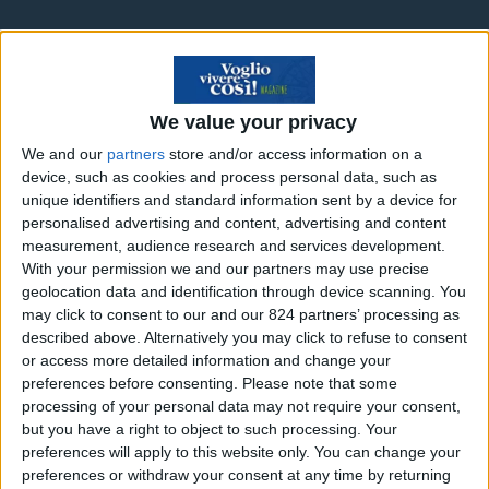
Scopri il risparmio
➔
We value your privacy
Focus lavoro: i paesi che
We and our
partners
store and/or access information on a
device, such as cookies and process personal data, such as
hanno difficoltà a trovare
unique identifiers and standard information sent by a device for
figure professionali
personalised advertising and content, advertising and content
measurement, audience research and services development.
With your permission we and our partners may use precise
geolocation data and identification through device scanning. You
may click to consent to our and our 824 partners’ processing as
Lo avreste mai detto che il 2015 è stato,
described above. Alternatively you may click to refuse to consent
or access more detailed information and change your
nell’ultimo decennio, uno degli anni in cui è
preferences before consenting.
Please note that some
stato più difficile trovare lavoratori che
processing of your personal data may not require your consent,
potessero occupare alcune posizioni di
but you have a right to object to such processing. Your
preferences will apply to this website only. You can change your
impiego?
Può sembrare strano ma è proprio così
preferences or withdraw your consent at any time by returning
e lo ha recentemente pubblicato l’azienda di