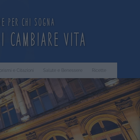
ne per chi sogna
di cambiare vita
orismi e Citazioni
Salute e Benessere
Ricette