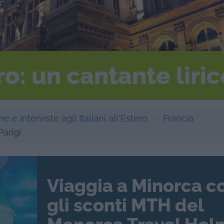
: un cantante liric
e e Interviste agli Italiani all'Estero
Francia
Parigi
Viaggia a Minorca c
gli sconti MTH del