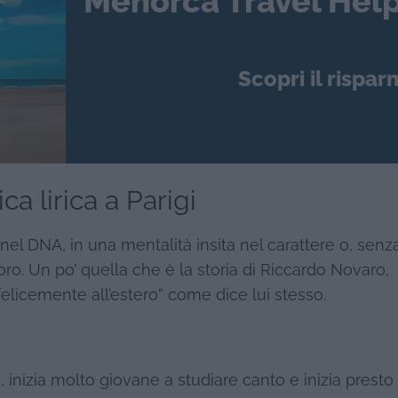
Menorca Travel Help
Scopri il rispar
a lirica a Parigi
 nel DNA, in una mentalità insita nel carattere o, senz
ro. Un po’ quella che è la storia di Riccardo Novaro,
 felicemente all’estero” come dice lui stesso.
a, inizia molto giovane a studiare canto e inizia prest