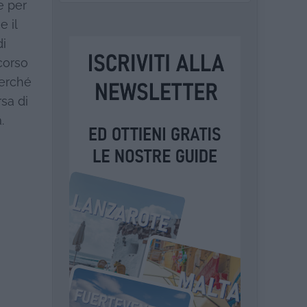
e per
e il
di
ncorso
perché
sa di
.