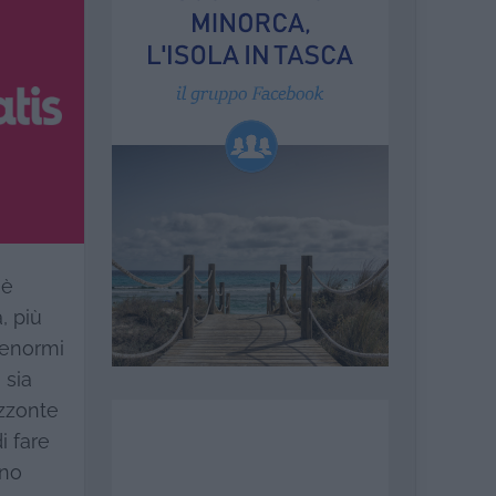
 è
, più
 enormi
 sia
izzonte
i fare
ono