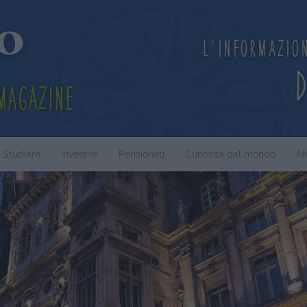
L'informazio
Magazine
Studiare
Investire
Pensionati
Curiosità dal mondo
Af