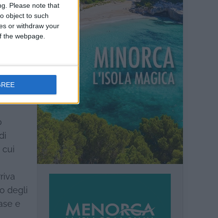
ng.
Please note that
o object to such
ces or withdraw your
 of the webpage.
bassi
fare
ualche
iei mi
GREE
o
di
 cui
riva
so degli
ase e