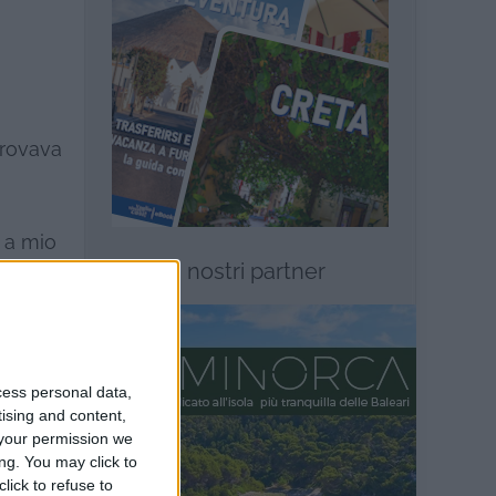
trovava
 a mio
I nostri partner
o. Dal
e di
Si
cess personal data,
tising and content,
your permission we
uto
ng. You may click to
mincio a
lick to refuse to