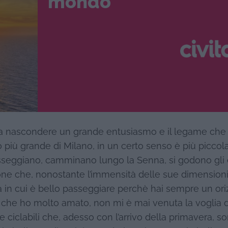
mondo
e a nascondere un grande entusiasmo e il legame che
do più grande di Milano, in un certo senso è più piccola
passeggiano, camminano lungo la Senna, si godono gli
ione che, nonostante l’immensità delle sue dimensioni
à in cui è bello passeggiare perchè hai sempre un or
à che ho molto amato, non mi è mai venuta la voglia d
e ciclabili che, adesso con l’arrivo della primavera, s