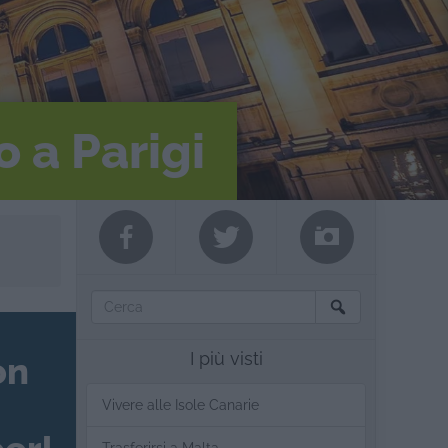
o a Parigi
I più visti
on
Vivere alle Isole Canarie