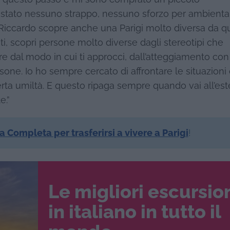
 stato nessuno strappo, nessuno sforzo per ambienta
e Riccardo scopre anche una Parigi molto diversa da q
, scopri persone molto diverse dagli stereotipi che
e dal modo in cui ti approcci, dall’atteggiamento con 
ersone. Io ho sempre cercato di affrontare le situazioni
rta umiltà. E questo ripaga sempre quando vai all’est
e.”
a Completa per trasferirsi a vivere a Parigi
!
Le migliori escursio
in italiano in tutto il