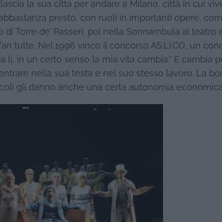
lascia la sua città per andare a Milano, città in cui viv
a abbastanza presto, con ruoli in importanti opere, com
o di Torre de’ Passeri, poi nella Sonnambula al teatro 
ì fan tutte. Nel 1996 vinco il concorso AS.LI.CO, un co
 li, in un certo senso la mia vita cambia.” E cambia 
ntrare nella sua testa e nel suo stesso lavoro. La bor
tacoli gli danno anche una certa autonomia economica