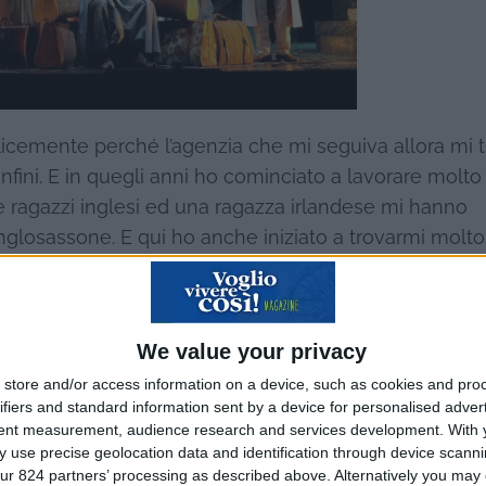
mplicemente perché l’agenzia che mi seguiva allora mi 
i confini. E in quegli anni ho cominciato a lavorare molto
due ragazzi inglesi ed una ragazza irlandese mi hanno
nglosassone. E qui ho anche iniziato a trovarmi molto
 precisione, rispetto, senza perdere l’elemento di gioc
è lì che ho imparato l’enorme importanza delle prove 
di vista mentale, comincio a staccarmi dall’Italia.”
We value your privacy
unghi soggiorni fuori, intervallati da ritorni a Milano. 
store and/or access information on a device, such as cookies and pro
ifiers and standard information sent by a device for personalised adver
tà meneghina ma vede confermato quanto già vissuto:
tent measurement, audience research and services development.
With 
per qualche tempo, economicamente accetta qualche ai
 use precise geolocation data and identification through device scanni
estricabilmente legato ai suoi progetti. “Nel 2000 rico
ur 824 partners’ processing as described above. Alternatively you may c