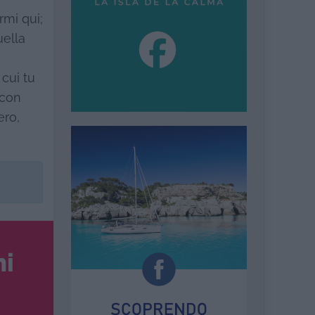
rmi qui;
uella
cui tu
 con
ero,
ni