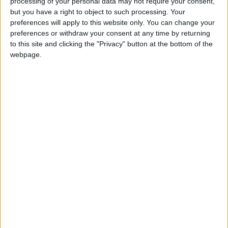
processing of your personal data may not require your consent,
but you have a right to object to such processing. Your
preferences will apply to this website only. You can change your
preferences or withdraw your consent at any time by returning
to this site and clicking the "Privacy" button at the bottom of the
webpage.
Certo, per lei quattro anni fa non è stato
semplice cominciare. “Ma quando ho dato alla
luce il mio bimbo – afferma- mi sono sentita
trattata come un’africana e forse anche con un
po’ più di riguardo. E’ vero che ho pagato, ma qui
pagano tutte per partorire”.