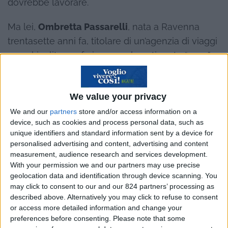
dovrebbe lavorare.
Ma lei,
Ombretta Passarelli
, nata a Ravenna
trentasette anni fa, titolare di un’agenzia di viaggi
www.kivulitoursafari.com
, nel continente “nero”
riesce a farsi amare e rispettare.
Tanto che dice: “Dell’Italia sento solo la
We value your privacy
mancanza di mia madre. Ma forse, e spero, un
We and our
partners
store and/or access information on a
giorno non sentirò neanche quella, poiché ci
device, such as cookies and process personal data, such as
unique identifiers and standard information sent by a device for
stiamo attivando per avere il suo trasferimento
personalised advertising and content, advertising and content
qui, in Africa, dove è nato il mio primo figlio”.
measurement, audience research and services development.
With your permission we and our partners may use precise
geolocation data and identification through device scanning. You
may click to consent to our and our 824 partners’ processing as
described above. Alternatively you may click to refuse to consent
or access more detailed information and change your
preferences before consenting.
Please note that some