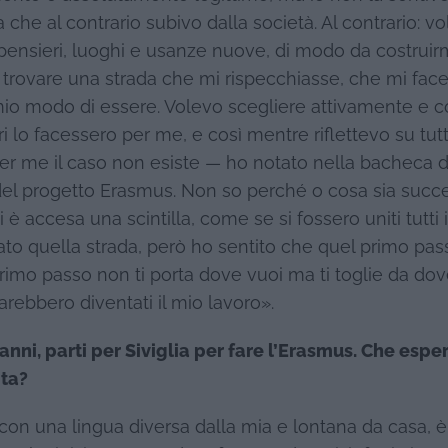
he al contrario subivo dalla società. Al contrario: v
pensieri, luoghi e usanze nuove, di modo da costruir
trovare una strada che mi rispecchiasse, che mi fac
il mio modo di essere. Volevo scegliere attivamente e 
i lo facessero per me, e così mentre riflettevo su tutt
er me il caso non esiste — ho notato nella bacheca d
del progetto Erasmus. Non so perché o cosa sia succ
 accesa una scintilla, come se si fossero uniti tutti i
to quella strada, però ho sentito che quel primo pas
primo passo non ti porta dove vuoi ma ti toglie da dove
arebbero diventati il mio lavoro».
1 anni, parti per Siviglia per fare l’Erasmus. Che espe
ita?
con una lingua diversa dalla mia e lontana da casa, è