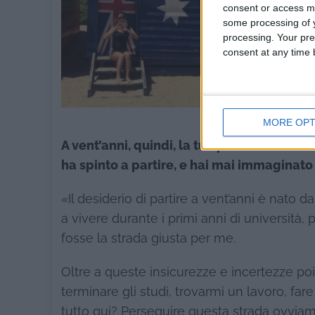
consent or access m
some processing of y
processing. Your pre
consent at any time b
MORE OPT
A vent’anni, quindi, la tua passione diven
ha spinto a partire, e hai mai immaginato
«Il desiderio di partire a vent’anni è nato
a vivere durante i primi anni di università
fosse la strada giusta per me.
Oltre a queste insicurezze e incertezze poi, 
terminare gli studi, trovarmi un lavoro, fa
tutto qui? Perseguire questa strada ovvia