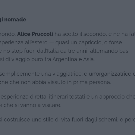
aggi nomade
l mondo.
Alice Pruccoli
ha scelto il secondo, e ne ha fa
sperienza all’estero — quasi un capriccio, o forse
 no stop fuori dall’Italia da tre anni, alternando basi
i viaggio puro tra Argentina e Asia.
è semplicemente una viaggiatrice: è un’organizzatrice d
ne che non abbia vissuto in prima persona.
sperienza diretta, itinerari testati e un approccio c
e che si vanno a visitare.
 costruisce uno stile di vita fuori dagli schemi, e pe