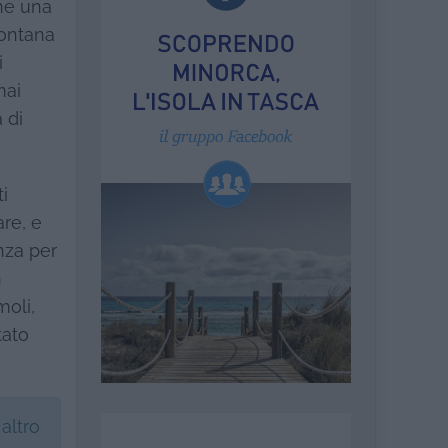
ane una
lontana
i
mai
 di
ti
re, e
nza per
n
moli,
tato
altro