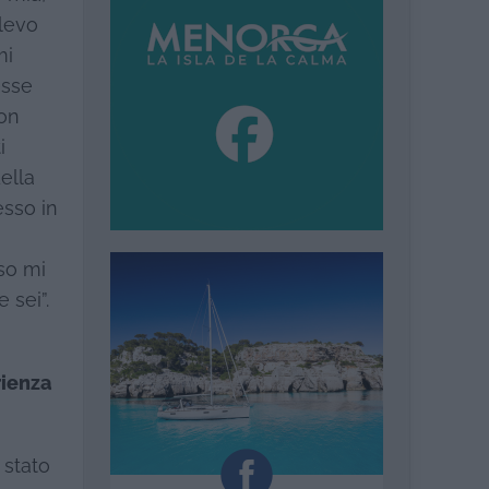
olevo
mi
esse
con
i
ella
esso in
so mi
 sei”.
rienza
 stato