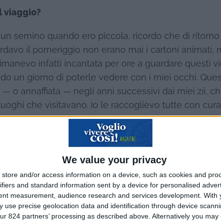
l viaggio?
un semino quando ero piccola, ricordo che di ritorno
davo il pomeriggio non erano mai i cartoni animati, 
anevo infatti incantata per ore a guardare questi vi
ndo un giorno di poterle vedere con i miei occhi. Que
— o annaffiata — negli anni successivi dai miei zii, c
uoghi che visitavano. Io le raccoglievo tutte con cura
maginazione su come dovessero essere. E poi nei mie
ente sbocciata, ho sentito infatti che era arrivato il
 in prima persona luoghi e culture lontane dalla mi
We value your privacy
store and/or access information on a device, such as cookies and pro
ifiers and standard information sent by a device for personalised adver
tent measurement, audience research and services development.
With 
 use precise geolocation data and identification through device scanni
ur 824 partners’ processing as described above. Alternatively you may c