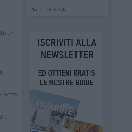
Vivere a New York
tto un
i
he mette
rché