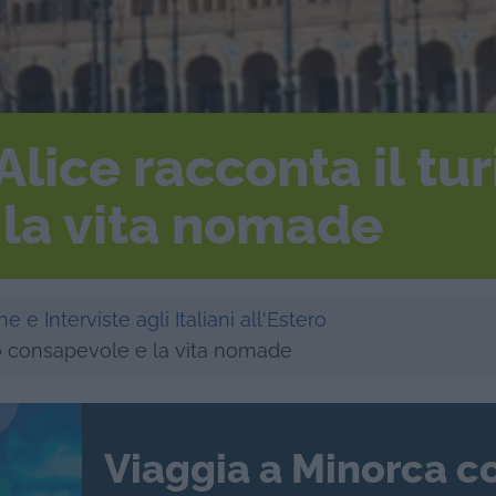
Alice racconta il tu
 la vita nomade
e e Interviste agli Italiani all'Estero
smo consapevole e la vita nomade
Viaggia a Minorca c