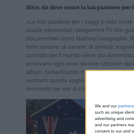
Alice, da dove nasce la tua passione per i
«La mia passione per i viaggi è nata come 
scuole elementari i programmi TV che guar
documentari come National Geographic. Rim
terre lontane, di savane, di animali, sogna
curiosità per il mondo viene poi alimentata 
portavano ogni anno diverse cartoline dai l
album, fantasticando e giocando con l’im
vent’anni questa voglia di scoperta è finalm
momento per me di conoscere ed esplorare
We and our
partners
such as unique ident
advertising and con
and our partners may
consent to our and o