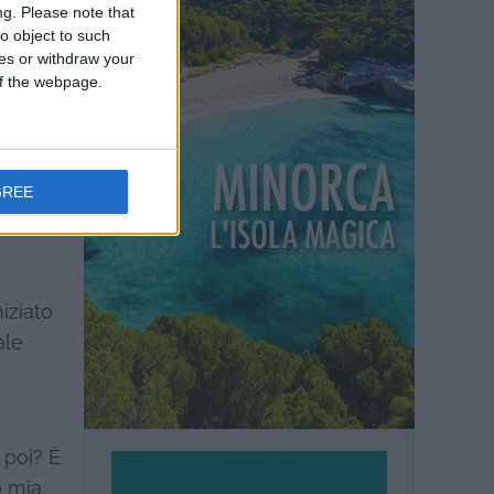
ng.
Please note that
o object to such
ces or withdraw your
 of the webpage.
GREE
osa ti
iziato
ale
 poi? È
 mia,