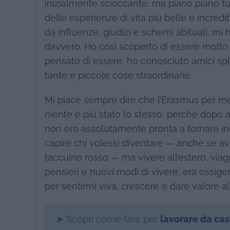
inizialmente scioccante, ma piano piano tut
delle esperienze di vita più belle e incredi
da influenze, giudizi e schemi abituali, m
davvero. Ho così scoperto di essere molto 
pensato di essere, ho conosciuto amici spl
tante e piccole cose straordinarie.
Mi piace sempre dire che l’Erasmus per me sia
niente è più stato lo stesso, perché dopo 
non ero assolutamente pronta a tornare i
capire chi volessi diventare — anche se avev
taccuino rosso — ma vivere all’estero, via
pensieri e nuovi modi di vivere, era ossig
per sentirmi viva, crescere e dare valore al
➤ Scopri come fare per
lavorare da ca