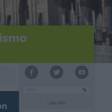
rismo
I più visti
on