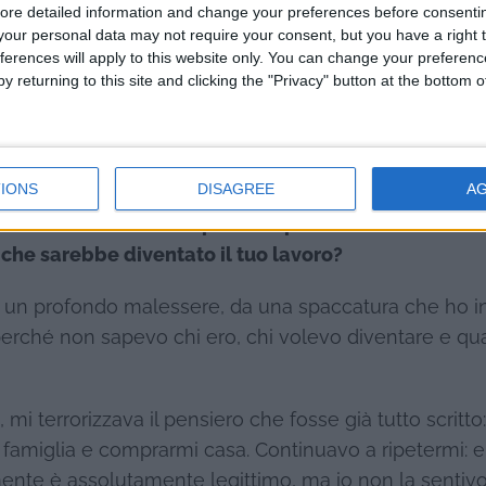
ore detailed information and change your preferences before consenti
our personal data may not require your consent, but you have a right t
ferences will apply to this website only. You can change your preferen
y returning to this site and clicking the "Privacy" button at the bottom
IONS
DISAGREE
A
ta concreta con la tua prima esperienza all’estero. C
 che sarebbe diventato il tuo lavoro?
 da un profondo malessere, da una spaccatura che ho in
, perché non sapevo chi ero, chi volevo diventare e qu
mi terrorizzava il pensiero che fosse già tutto scritto:
re famiglia e comprarmi casa. Continuavo a ripetermi: e
mente è assolutamente legittimo, ma io non la sentivo