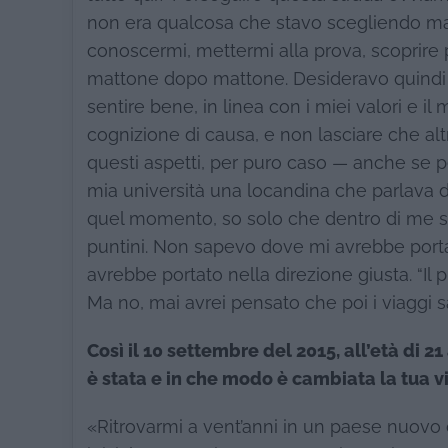
non era qualcosa che stavo scegliendo ma c
conoscermi, mettermi alla prova, scoprire 
mattone dopo mattone. Desideravo quindi 
sentire bene, in linea con i miei valori e 
cognizione di causa, e non lasciare che altr
questi aspetti, per puro caso — anche se p
mia università una locandina che parlava 
quel momento, so solo che dentro di me si è
puntini. Non sapevo dove mi avrebbe porta
avrebbe portato nella direzione giusta. “Il 
Ma no, mai avrei pensato che poi i viaggi s
Così il 10 settembre del 2015, all’età di 2
è stata e in che modo è cambiata la tua v
«Ritrovarmi a vent’anni in un paese nuovo 