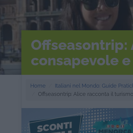
Offseasontrip: 
consapevole e
Home
Italiani nel Mondo: Guide Pratich
Offseasontrip: Alice racconta il turi