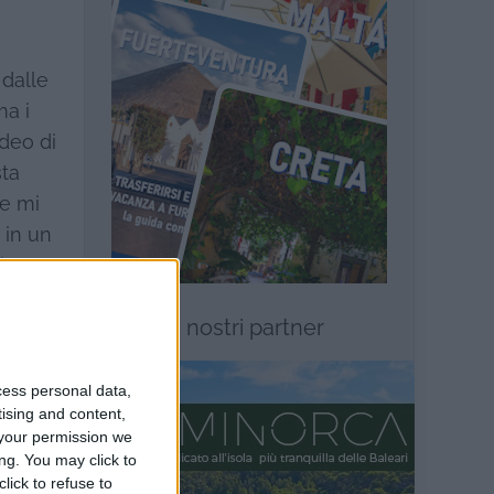
 dalle
ma i
deo di
sta
he mi
 in un
i
I nostri partner
a».
cess personal data,
tising and content,
your permission we
ng. You may click to
lick to refuse to