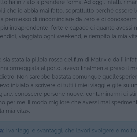
to ha iniziato a prendere forma. Ad oggi, infatti, rim
bili che io abbia mai fatto, soprattutto perché essere 
i ha permesso di rincominciare da zero e di conoscerm
più intraprendente, forte e capace di quanto avessi 
endidi, viaggiato ogni weekend, e riempito la mia vita
 stata la pillola rossa del film di Matrix e da lì infat
anni ormeggiata al porto, avevo finalmente preso il ma
ndietro. Non sarebbe bastata comunque quell’esperie
o iniziato a scrivere di tutti i miei viaggi e gite su u
ggiare, conoscere persone nuove, contaminarmi di sti
eno per me. Il modo migliore che avessi mai sperimen
la mia vita».
sa
: i vantaggi e svantaggi, che lavori svolgere e molto 