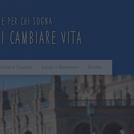
ne per chi sogna
di cambiare vita
orismi e Citazioni
Salute e Benessere
Ricette