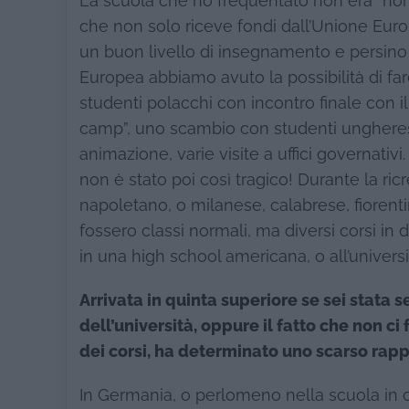
La scuola che ho frequentato non era “nor
che non solo riceve fondi dall’Unione Eur
un buon livello di insegnamento e persino 
Europea abbiamo avuto la possibilità di far
studenti polacchi con incontro finale con 
camp”, uno scambio con studenti ungheresi 
animazione, varie visite a uffici governativ
non è stato poi così tragico! Durante la r
napoletano, o milanese, calabrese, fiorenti
fossero classi normali, ma diversi corsi in 
in una high school americana, o all’universi
Arrivata in quinta superiore se sei stata 
dell’università, oppure il fatto che non 
dei corsi, ha determinato uno scarso ra
In Germania, o perlomeno nella scuola in cu