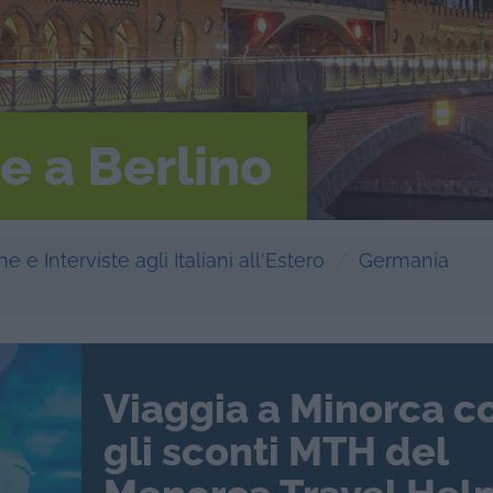
e a Berlino
e e Interviste agli Italiani all'Estero
Germania
Viaggia a Minorca c
gli sconti MTH del