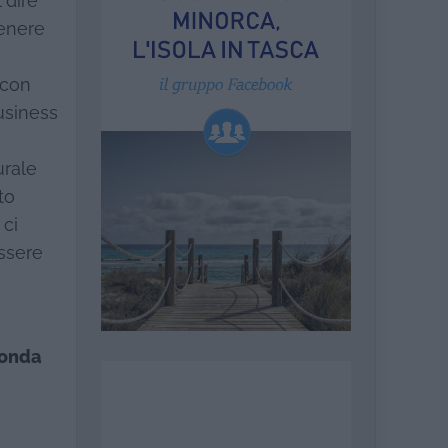
 dire
tenere
 con
usiness
urale
to
 ci
essere
conda