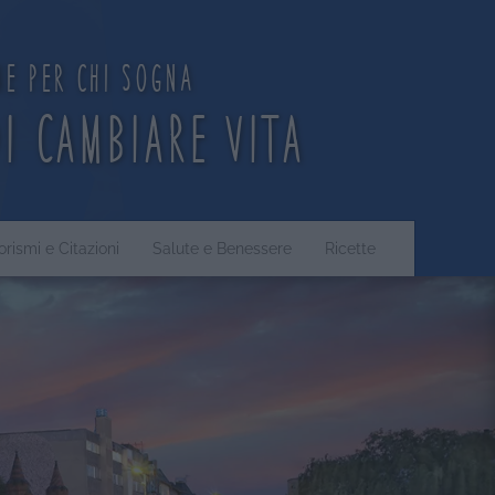
ne per chi sogna
di cambiare vita
orismi e Citazioni
Salute e Benessere
Ricette