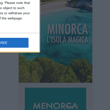
ng.
Please note that
o object to such
ces or withdraw your
 of the webpage.
ssi
mbiente
scuola:
GREE