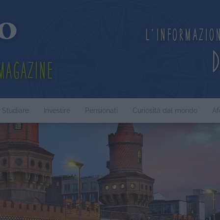
L'informazio
Magazine
Studiare
Investire
Pensionati
Curiosità dal mondo
Af