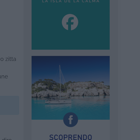
o zitta
une