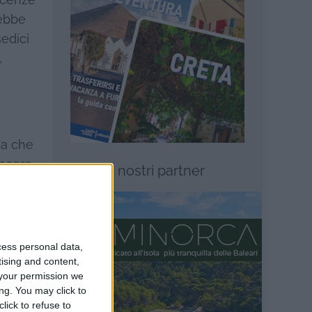
scenze
rebbe
sedici
,
za che
incere
I nostri partner
er un
mo
cess personal data,
tising and content,
?
your permission we
ng. You may click to
lick to refuse to