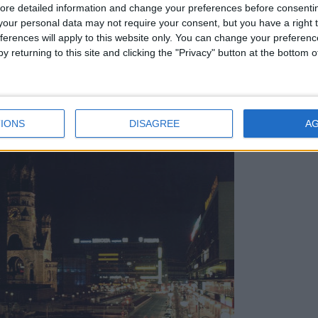
ore detailed information and change your preferences before consenti
 avanti nel futuro! Tenendo conto della quantità di
our personal data may not require your consent, but you have a right t
a in Italia, avrei fatto meglio a preoccuparmi di più…
ferences will apply to this website only. You can change your preferen
y returning to this site and clicking the "Privacy" button at the bottom
lino che mi sono preoccupata davvero. Nonostante ave
 o tre frasi, non ero assolutamente preparata a un a
anamente. Ci si può immaginare il mio primo giorno di 
IONS
DISAGREE
A