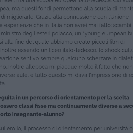
male”, ma una scuola europea italo-tedesca. Ciò vuol
opea, ma questi fondi permettono alla scuola di man
di migliorarlo. Grazie alla connessione con l’Unione
e esperienze che in Italia non avrei mai fatto: scambi
il ministro degli esteri polacco, un “young european b
alla fine del quale abbiamo creato piccoli film di
i. Inoltre essendo un liceo italo-tedesco, lo shock cult
icreazione sentivo sempre qualcuno scherzare in dialet
no…Inoltre all’epoca mi piacque molto il fatto che non
diverse aule, e tutto questo mi dava l’impressione di 
tà.
seguita in un percorso di orientamento per la scelta
ci fossero classi fisse ma continuamente diverse a se
pporto insegnante-alunno?
i ero io, il processo di orientamento per università o