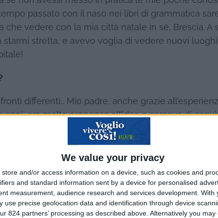
ta se non avessi messo in pratica le mie poche cono
l tempo passato con il naso nei libri di grammatica sa
 che vedere con la mia città natale in sé, Brescia. A 
 starmi stretta, e avevo voglia di vedere nuovi luoghi
pitale!
?
fronti differenti… Mio padre, anche grazie all’esperien
tte anni, era molto propenso all’idea e cercava di conv
contraria, soprattutto al pensiero di doversi separare p
ivere all’estero sarei potuta andarci più tardi, da
a capoccia dura, e con la complicità di mio padre sia
We value your privacy
.
store and/or access information on a device, such as cookies and pro
ifiers and standard information sent by a device for personalised adver
tto, appena tornata, a recuperare un anno di scuola
tent measurement, audience research and services development.
With 
 use precise geolocation data and identification through device scanni
ur 824 partners’ processing as described above. Alternatively you may c
reoccupata molto, ero troppo eccitata dal fatto di