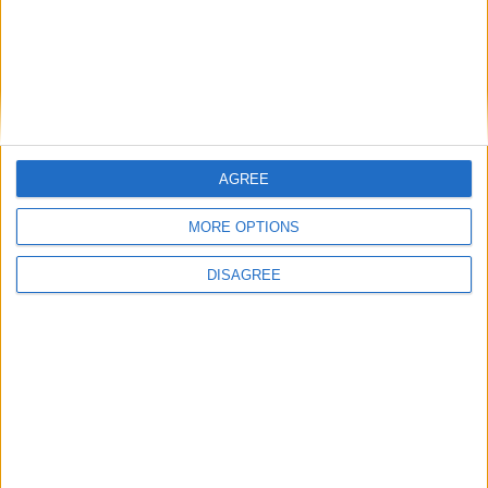
(Per chi volesse i contatti di Nuova Vita,
l’agenzia che sta aiutando Marisa nel
trasferimento ecco il link:
Nuova Vita – soluzioni per pensionati
che vogliono trasferirsi all’estero
AGREE
MORE OPTIONS
DISAGREE