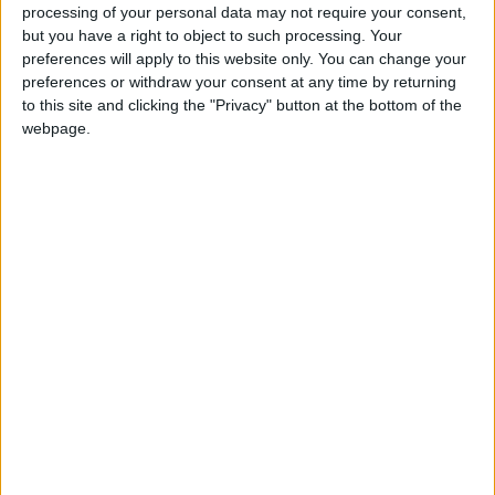
sono rivolta all’agenzia Nuova Vita, che mi ha
processing of your personal data may not require your consent,
but you have a right to object to such processing. Your
proposto un viaggio-studio a
Tenerife
,
preferences will apply to this website only. You can change your
precisamente a Los Cristianos. Un viaggio che
preferences or withdraw your consent at any time by returning
ricordo con entusiasmo, soprattutto per il posto e
to this site and clicking the "Privacy" button at the bottom of the
webpage.
la cortesia dei collaboratori dell’agenzia, persone
molto corrette e professionali, che ci sono state
vicine per tutto il periodo di soggiorno.
La cosa che mi ha colpito maggiormente del
posto è stata la
tranquillità e la disponibilità
della gente
, ma la cosa più importante: il clima.
Soffrendo di artrosi cronica mi sono meravigliata
che durante le due settimane di permanenza
non abbia avvertito alcun dolore, ho fatto persino
a meno di farmaci.