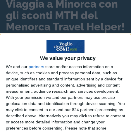
Viaggia a Minorca con
gli sconti MTH del
Menorca Travel Helper!
Scopri il risparmio
➔
We value your privacy
We and our
partners
store and/or access information on a
device, such as cookies and process personal data, such as
Il luogo ideale per trasferirsi
unique identifiers and standard information sent by a device for
da pensionati all’estero
personalised advertising and content, advertising and content
measurement, audience research and services development.
With your permission we and our partners may use precise
Mi chiamo
Marisa
, sono vedova con due figli
geolocation data and identification through device scanning. You
ormai adulti e, da qualche tempo, sto valutando
may click to consent to our and our 824 partners’ processing as
described above. Alternatively you may click to refuse to consent
l’idea di
trasferirmi in un posto caldo e non
or access more detailed information and change your
troppo lontano dall’Italia
. Diversi mesi fa, mi
preferences before consenting.
Please note that some