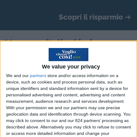
Scopri il risparmio
➔
Manager italiani in fuga
all’estero
We value your privacy
di Enza Petruzziello
We and our
partners
store and/or access information on a
device, such as cookies and process personal data, such as
Non solo giovani e
pensionati
.
A fuggire
unique identifiers and standard information sent by a device for
all’estero sono anche e soprattutto manager
.
personalised advertising and content, advertising and content
Opportunità di carriera, possibilità professionali
measurement, audience research and services development.
With your permission we and our partners may use precise
più stimolanti, il desiderio confrontarsi con una
geolocation data and identification through device scanning. You
realtà internazionale, sono tra i motivi principali
may click to consent to our and our 824 partners’ processing as
che spingono i grandi dirigenti di casa nostra a
described above. Alternatively you may click to refuse to consent
or access more detailed information and change your
fare le valigie e partire per destinazioni forse più