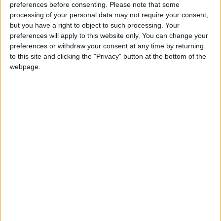
preferences before consenting.
Please note that some
“accoglienti” sia dal punto di vista lavorativo che
processing of your personal data may not require your consent,
di crescita professionale.
but you have a right to object to such processing. Your
preferences will apply to this website only. You can change your
preferences or withdraw your consent at any time by returning
A colmare il gap che lasciano in Italia ci pensano
to this site and clicking the "Privacy" button at the bottom of the
a loro volta i manager stranieri, attratti invece dal
webpage.
Bel Paese. La fotografia di questa nuova ondata
migratoria è stata scattata da
Manageritalia
Milano
, federazione nazionale che rappresenta,
in Italia, oltre 35mila manager e alte
professionalità del terziario. Secondo le
elaborazioni effettuate sugli ultimi dati ufficiali
Inps
negli ultimi anni sono aumentati i dirigenti
privati che vanno a lavorare all’estero in pianta
stabile.
☞
Curiosità:
Sai
quanti sono gli italiani