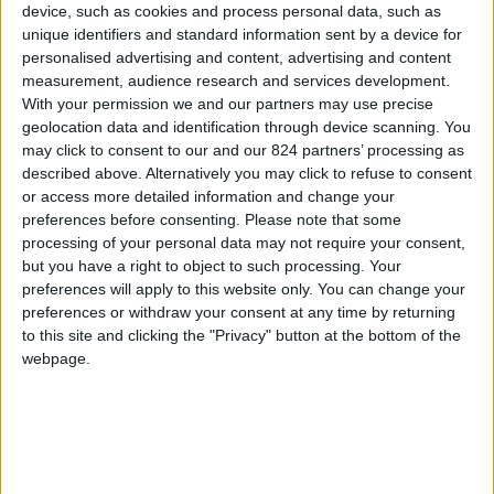
quali rivedo il mio vissuto, sia perchè conoscere
device, such as cookies and process personal data, such as
unique identifiers and standard information sent by a device for
esperienze simili alla mia in altri paesi è da
personalised advertising and content, advertising and content
stimolo ed incitamento per ulteriori cambiamenti.
measurement, audience research and services development.
With your permission we and our partners may use precise
Parlo di esperienze simili alla mia perchè
geolocation data and identification through device scanning. You
may click to consent to our and our 824 partners’ processing as
effettivamente anch’io un pò più di sei anni fa ho
described above. Alternatively you may click to refuse to consent
deciso di dare una svolta considerevole alla mia
or access more detailed information and change your
vita. Appena conclusi gli studi (laurea in filosofia e
preferences before consenting.
Please note that some
processing of your personal data may not require your consent,
poi master in cooperazione internazionale) infatti
but you have a right to object to such processing. Your
sono partita per frequentare un corso di arabo in
preferences will apply to this website only. You can change your
Tunisia, con l’intenzione di fermarmi solo un
preferences or withdraw your consent at any time by returning
to this site and clicking the "Privacy" button at the bottom of the
mese….beh sono ancora lì!
webpage.