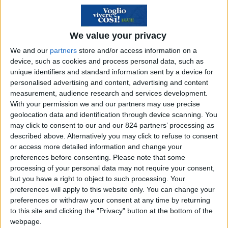
Indice
Nascondi
We value your privacy
We and our
partners
store and/or access information on a
Crescita costante e dimensioni del
device, such as cookies and process personal data, such as
mercato
unique identifiers and standard information sent by a device for
Casinò online: una fetta redditizia del
personalised advertising and content, advertising and content
measurement, audience research and services development.
mercato del gaming
With your permission we and our partners may use precise
Mobile Gaming: una miniera d’oro da
geolocation data and identification through device scanning. You
miliardi di dollari
may click to consent to our and our 824 partners’ processing as
described above. Alternatively you may click to refuse to consent
Esports e streaming di giochi: la nuova
or access more detailed information and change your
arena sportiva
preferences before consenting.
Please note that some
Tecnologie emergenti: VR, AR e
processing of your personal data may not require your consent,
but you have a right to object to such processing. Your
Metaverso
preferences will apply to this website only. You can change your
Rischi potenziali e saturazione del
preferences or withdraw your consent at any time by returning
mercato
to this site and clicking the "Privacy" button at the bottom of the
webpage.
Pressioni macroeconomiche