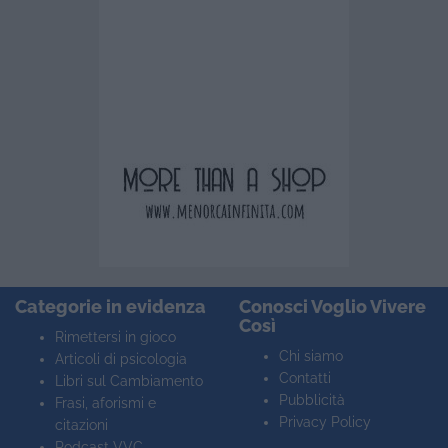
Categorie in evidenza
Conosci Voglio Vivere
Così
Rimettersi in gioco
Chi siamo
Articoli di psicologia
Contatti
Libri sul Cambiamento
Pubblicità
Frasi, aforismi e
Privacy Policy
citazioni
Podcast VVC