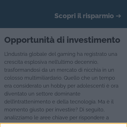
Scopri il risparmio
➔
Opportunità di investimento
L’industria globale del gaming ha registrato una
crescita esplosiva nell’ultimo decennio,
trasformandosi da un mercato di nicchia in un
colosso multimiliardario. Quello che un tempo
era considerato un hobby per adolescenti è ora
diventato un settore dominante
dell’intrattenimento e della tecnologia. Ma è il
momento giusto per investire? Di seguito,
analizziamo le aree chiave per rispondere a
questa domanda.